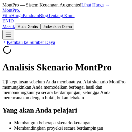
MontPro — Sistem Keuangan Augmented
Lihat Harga →
MontPro
.
Fitur
Harga
Panduan
Blog
Tentang Kami
EN
ID
Masuk
Mulai Gratis
Jadwalkan Demo
Kembali ke Sumber Daya
Analisis Skenario MontPro
Uji keputusan sebelum Anda membuatnya. Alat skenario MontPro
memungkinkan Anda memodelkan berbagai hasil dan
membandingkannya secara berdampingan, sehingga Anda
merencanakan dengan bukti, bukan tebakan.
Yang akan Anda pelajari
Membangun beberapa skenario keuangan
Membandingkan proyeksi secara berdampingan