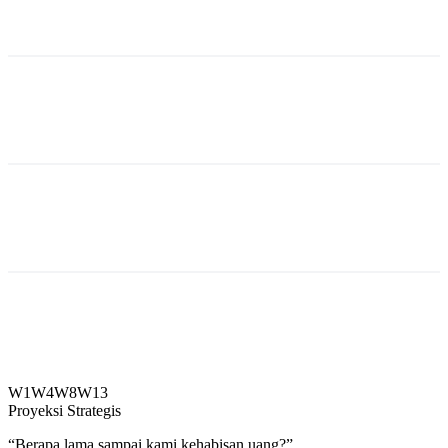
W1
W4
W8
W13
Proyeksi Strategis
“
Berapa lama sampai kami kehabisan uang?
”