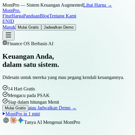
MontPro — Sistem Keuangan Augmented
Lihat Harga →
MontPro
.
Fitur
Harga
Panduan
Blog
Tentang Kami
EN
ID
Masuk
Mulai Gratis
Jadwalkan Demo
Finance OS Berbasis AI
Keuangan Anda,
dalam satu sistem.
Didesain untuk mereka yang mau pegang kendali keuangannya.
14 Hari Gratis
Mengacu pada PSAK
Siap dalam hitungan Menit
atau Jadwalkan Demo →
Mulai Gratis
MontPro in 1 min
|
Tanya AI Mengenai MontPro