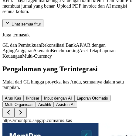
Ketik "bayar agen marketing 5M dengan kartu kredit" dan MontPro
membuat jurnal yang benar. Upload PDF invoice dan AI mengisi
semua kolom.
Lihat semua fitur
Laporan dan Analitik
Juga termasuk
GL dan Pembukuan
Rekonsiliasi Bank
AP/AR dengan
Perbandingan P&L antar periode dengan grafik waterfall; lihat persis
Aging
Anggaran
Skenario
Benchmarking
Aset Tetap
Laporan
apa yang menggerakkan angka Anda.
Keuangan
Multi-Currency
Pengalaman yang
Terintegrasi
Konsolidasi
Mulai dari GL hingga proyeksi kas Anda, semuanya dalam satu
Gabungkan laporan keuangan dari beberapa entitas menjadi satu
tampilan.
Laporan Keuangan terkonsolidasi. Termasuk eliminasi transaksi
antar entitas.
Arus Kas
Ikhtisar
Input dengan AI
Laporan Otomatis
Multi-Organisasi
Analitik
Asisten AI
https://montpro.aapgrp.com/
arus-kas
Manajemen Inventori
Pelacakan multi-gudang dari pengadaan hingga pengiriman, dengan