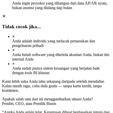
Sep
Anda ingin proyeksi yang dibangun dari data AP/AR nyata,
Oct
Nov
Dec
bukan asumsi yang diulang tiap bulan
Jan
Feb
Mar
Apr
May
AVG REVENUE
Rp 107.7M
+22.0% MoM
Tidak cocok jika...
AVG OPEX
Rp 51.8M
+5.7% MoM
Anda adalah individu yang melacak pemasukan dan
AVG MARGIN
+50.4%
pengeluaran pribadi
Improving ↑
REV / OPEX
Anda butuh software yang dikelola akuntan Anda, bukan tim
2.08×
internal Anda
Strong
Anda sudah punya sistem keuangan yang berjalan baik
dengan tools BI khusus
Kami lebih suka Anda tahu sekarang daripada setelah mendaftar.
Kalau masih ragu, coba dulu gratis — tanpa kartu kredit, tanpa
komitmen.
Apakah salah satu dari ini menggambarkan situasi Anda?
Pendiri, CEO, atau Pemilik Bisnis
“
Angka Anda selalu telat. Keputusan dibuat berdasarkan intuisi dan