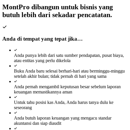
6 overdue
MontPro dibangun untuk bisnis yang
butuh lebih dari sekadar pencatatan.
AP OUTSTANDING
Rp
0
M
6 overdue
REVENUE YTD
Anda di tempat yang tepat jika…
Rp
0
M
+22.0% YTD
Anda punya lebih dari satu sumber pendapatan, pusat biaya,
EXPENSES YTD
atau entitas yang perlu dikelola
Rp
0
M
−12.4% YTD
Buku Anda baru selesai berhari-hari atau berminggu-minggu
setelah akhir bulan; tidak pernah di hari yang sama
Revenue & OPEX Trending
Anda pernah mengambil keputusan besar sebelum laporan
keuangan memastikannya aman
Revenue
OPEX
Untuk tahu posisi kas Anda, Anda harus tanya dulu ke
Net Margin %
seseorang
Anda butuh laporan keuangan yang mengacu standar
akuntansi dan siap diaudit
Jun
Jul
Aug