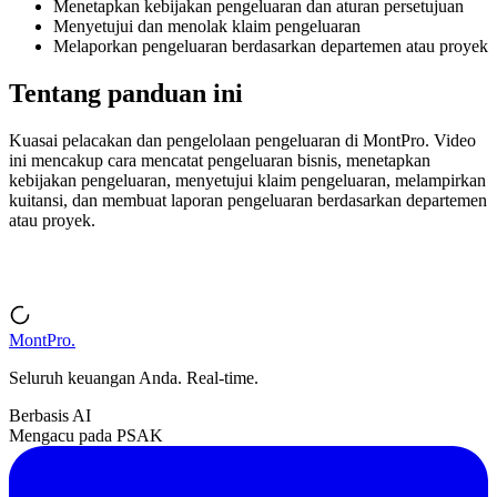
Menetapkan kebijakan pengeluaran dan aturan persetujuan
Menyetujui dan menolak klaim pengeluaran
Melaporkan pengeluaran berdasarkan departemen atau proyek
Tentang panduan ini
Kuasai pelacakan dan pengelolaan pengeluaran di MontPro. Video
ini mencakup cara mencatat pengeluaran bisnis, menetapkan
kebijakan pengeluaran, menyetujui klaim pengeluaran, melampirkan
kuitansi, dan membuat laporan pengeluaran berdasarkan departemen
atau proyek.
MontPro
.
Seluruh keuangan Anda. Real-time.
Berbasis AI
Mengacu pada PSAK