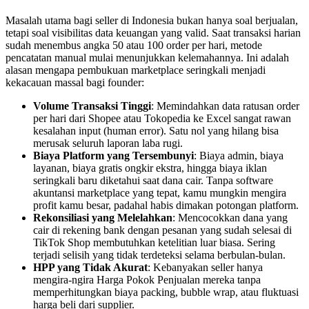
Masalah utama bagi seller di Indonesia bukan hanya soal berjualan,
tetapi soal visibilitas data keuangan yang valid. Saat transaksi harian
sudah menembus angka 50 atau 100 order per hari, metode
pencatatan manual mulai menunjukkan kelemahannya. Ini adalah
alasan mengapa pembukuan marketplace seringkali menjadi
kekacauan massal bagi founder:
Volume Transaksi Tinggi
: Memindahkan data ratusan order
per hari dari Shopee atau Tokopedia ke Excel sangat rawan
kesalahan input (human error). Satu nol yang hilang bisa
merusak seluruh laporan laba rugi.
Biaya Platform yang Tersembunyi
: Biaya admin, biaya
layanan, biaya gratis ongkir ekstra, hingga biaya iklan
seringkali baru diketahui saat dana cair. Tanpa software
akuntansi marketplace yang tepat, kamu mungkin mengira
profit kamu besar, padahal habis dimakan potongan platform.
Rekonsiliasi yang Melelahkan
: Mencocokkan dana yang
cair di rekening bank dengan pesanan yang sudah selesai di
TikTok Shop membutuhkan ketelitian luar biasa. Sering
terjadi selisih yang tidak terdeteksi selama berbulan-bulan.
HPP yang Tidak Akurat
: Kebanyakan seller hanya
mengira-ngira Harga Pokok Penjualan mereka tanpa
memperhitungkan biaya packing, bubble wrap, atau fluktuasi
harga beli dari supplier.