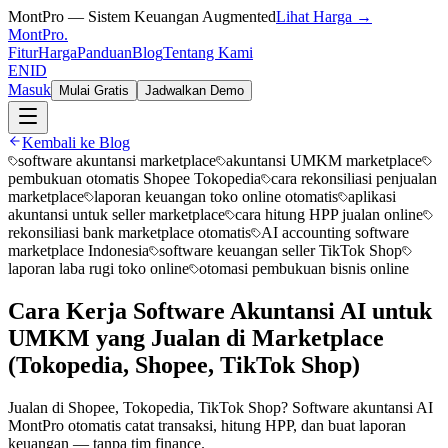
MontPro — Sistem Keuangan Augmented
Lihat Harga →
MontPro
.
Fitur
Harga
Panduan
Blog
Tentang Kami
EN
ID
Masuk
Mulai Gratis
Jadwalkan Demo
Kembali ke Blog
software akuntansi marketplace
akuntansi UMKM marketplace
pembukuan otomatis Shopee Tokopedia
cara rekonsiliasi penjualan
marketplace
laporan keuangan toko online otomatis
aplikasi
akuntansi untuk seller marketplace
cara hitung HPP jualan online
rekonsiliasi bank marketplace otomatis
AI accounting software
marketplace Indonesia
software keuangan seller TikTok Shop
laporan laba rugi toko online
otomasi pembukuan bisnis online
Cara Kerja Software Akuntansi AI untuk
UMKM yang Jualan di Marketplace
(Tokopedia, Shopee, TikTok Shop)
Jualan di Shopee, Tokopedia, TikTok Shop? Software akuntansi AI
MontPro otomatis catat transaksi, hitung HPP, dan buat laporan
keuangan — tanpa tim finance.