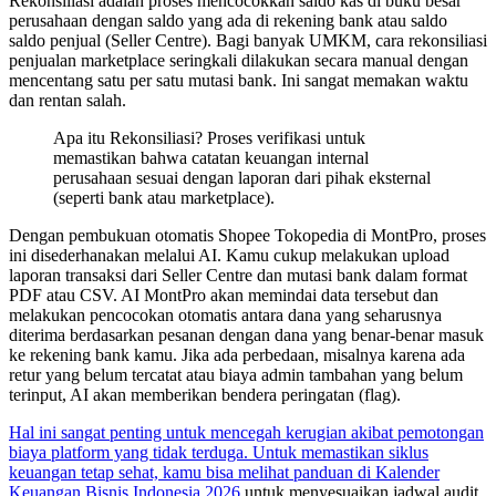
Rekonsiliasi adalah proses mencocokkan saldo kas di buku besar
perusahaan dengan saldo yang ada di rekening bank atau saldo
saldo penjual (Seller Centre). Bagi banyak UMKM, cara rekonsiliasi
penjualan marketplace seringkali dilakukan secara manual dengan
mencentang satu per satu mutasi bank. Ini sangat memakan waktu
dan rentan salah.
Apa itu Rekonsiliasi? Proses verifikasi untuk
memastikan bahwa catatan keuangan internal
perusahaan sesuai dengan laporan dari pihak eksternal
(seperti bank atau marketplace).
Dengan pembukuan otomatis Shopee Tokopedia di MontPro, proses
ini disederhanakan melalui AI. Kamu cukup melakukan upload
laporan transaksi dari Seller Centre dan mutasi bank dalam format
PDF atau CSV. AI MontPro akan memindai data tersebut dan
melakukan pencocokan otomatis antara dana yang seharusnya
diterima berdasarkan pesanan dengan dana yang benar-benar masuk
ke rekening bank kamu. Jika ada perbedaan, misalnya karena ada
retur yang belum tercatat atau biaya admin tambahan yang belum
terinput, AI akan memberikan bendera peringatan (flag).
Hal ini sangat penting untuk mencegah kerugian akibat pemotongan
biaya platform yang tidak terduga. Untuk memastikan siklus
keuangan tetap sehat, kamu bisa melihat panduan di Kalender
Keuangan Bisnis Indonesia 2026
untuk menyesuaikan jadwal audit