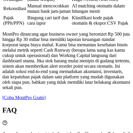
Manual mencocokkan
AI matching otomatis dalam
Rekonsiliasi
mutasi bank jam-jaman
hitungan menit
Pajak
Bingung cari tarif dan
Klasifikasi kode pajak
(PPh/PPN)
cara lapor
otomatis & ekspor CSV Pajak
MontPro dirancang agar business owner yang beromzet Rp 500 juta
hingga Rp 30 miliar bisa memiliki laporan keuangan standar
korporat tanpa biaya mahal. Kamu bisa memantau kesehatan bisnis
melalui metrik seperti Cash Runway (berapa lama uang kas kamu
cukup untuk operasional) dan Working Capital langsung dari
dashboard utama. Jika stok barang mulai menipis di gudang tertentu,
sistem akan memberikan alert reorder point secara otomatis. Ini
adalah solusi end-to-end yang memadukan akuntansi, inventaris,
dan kepatuhan pajak dalam satu platform yang mudah digunakan
oleh siapa pun, bahkan yang tidak memiliki latar belakang akuntansi
sekali pun.
[Coba MontPro Gratis]
FAQ