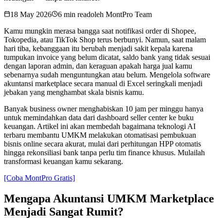
18 May 2026
6 min read
oleh
MontPro Team
Kamu mungkin merasa bangga saat notifikasi order di Shopee,
Tokopedia, atau TikTok Shop terus berbunyi. Namun, saat malam
hari tiba, kebanggaan itu berubah menjadi sakit kepala karena
tumpukan invoice yang belum dicatat, saldo bank yang tidak sesuai
dengan laporan admin, dan keraguan apakah harga jual kamu
sebenarnya sudah menguntungkan atau belum. Mengelola software
akuntansi marketplace secara manual di Excel seringkali menjadi
jebakan yang menghambat skala bisnis kamu.
Banyak business owner menghabiskan 10 jam per minggu hanya
untuk memindahkan data dari dashboard seller center ke buku
keuangan. Artikel ini akan membedah bagaimana teknologi AI
terbaru membantu UMKM melakukan otomatisasi pembukuan
bisnis online secara akurat, mulai dari perhitungan HPP otomatis
hingga rekonsiliasi bank tanpa perlu tim finance khusus. Mulailah
transformasi keuangan kamu sekarang.
[Coba MontPro Gratis]
Mengapa Akuntansi UMKM Marketplace
Menjadi Sangat Rumit?