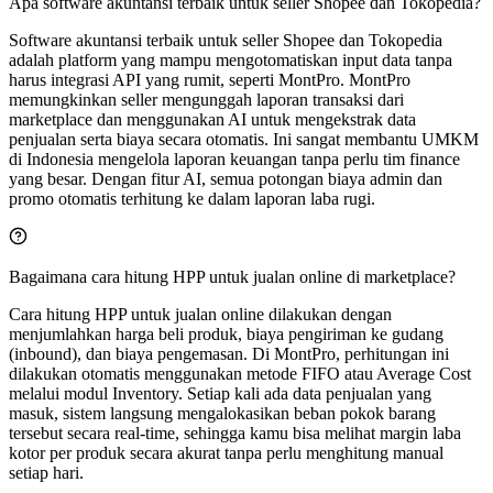
Apa software akuntansi terbaik untuk seller Shopee dan Tokopedia?
Software akuntansi terbaik untuk seller Shopee dan Tokopedia
adalah platform yang mampu mengotomatiskan input data tanpa
harus integrasi API yang rumit, seperti MontPro. MontPro
memungkinkan seller mengunggah laporan transaksi dari
marketplace dan menggunakan AI untuk mengekstrak data
penjualan serta biaya secara otomatis. Ini sangat membantu UMKM
di Indonesia mengelola laporan keuangan tanpa perlu tim finance
yang besar. Dengan fitur AI, semua potongan biaya admin dan
promo otomatis terhitung ke dalam laporan laba rugi.
Bagaimana cara hitung HPP untuk jualan online di marketplace?
Cara hitung HPP untuk jualan online dilakukan dengan
menjumlahkan harga beli produk, biaya pengiriman ke gudang
(inbound), dan biaya pengemasan. Di MontPro, perhitungan ini
dilakukan otomatis menggunakan metode FIFO atau Average Cost
melalui modul Inventory. Setiap kali ada data penjualan yang
masuk, sistem langsung mengalokasikan beban pokok barang
tersebut secara real-time, sehingga kamu bisa melihat margin laba
kotor per produk secara akurat tanpa perlu menghitung manual
setiap hari.