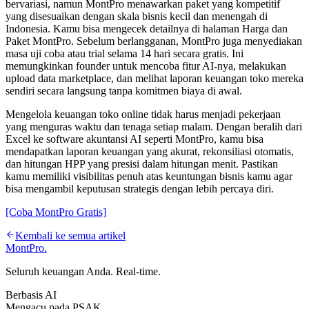
bervariasi, namun MontPro menawarkan paket yang kompetitif
yang disesuaikan dengan skala bisnis kecil dan menengah di
Indonesia. Kamu bisa mengecek detailnya di halaman Harga dan
Paket MontPro. Sebelum berlangganan, MontPro juga menyediakan
masa uji coba atau trial selama 14 hari secara gratis. Ini
memungkinkan founder untuk mencoba fitur AI-nya, melakukan
upload data marketplace, dan melihat laporan keuangan toko mereka
sendiri secara langsung tanpa komitmen biaya di awal.
Mengelola keuangan toko online tidak harus menjadi pekerjaan
yang menguras waktu dan tenaga setiap malam. Dengan beralih dari
Excel ke software akuntansi AI seperti MontPro, kamu bisa
mendapatkan laporan keuangan yang akurat, rekonsiliasi otomatis,
dan hitungan HPP yang presisi dalam hitungan menit. Pastikan
kamu memiliki visibilitas penuh atas keuntungan bisnis kamu agar
bisa mengambil keputusan strategis dengan lebih percaya diri.
[Coba MontPro Gratis]
Kembali ke semua artikel
MontPro
.
Seluruh keuangan Anda. Real-time.
Berbasis AI
Mengacu pada PSAK