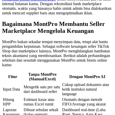
internal bulanan kamu. Dengan rekonsiliasi bank marketplace
otomatis, waktu yang biasanya habis untuk admin bisa dialokasikan
untuk mencari supplier baru atau mengoptimalkan iklan.
Bagaimana MontPro Membantu Seller
Marketplace Mengelola Keuangan
MontPro bukan sekadar tempat menyimpan data, tetapi alat bantu
pengambilan keputusan. Sebagai software keuangan seller TikTok
Shop dan marketplace lainnya, MontPro menghilangkan hambatan
teknis akuntansi yang membosankan. Berikut adalah perbandingan
sebelum dan sesudah menggunakan MontPro untuk bisnis online
kamu:
Tanpa MontPro
Fitur
Dengan MontPro AI
(Manual/Excel)
Cukup upload dokumen atau
Mengetik satu per satu
Input Data
ketik instruksi natural
dari dashboard seller
language
Hitung
Estimasi kasar atau
Otomatis dengan metode
HPP
rumus Excel rumit
FIFO/Average yang akurat
Laporan
Dibuat sebulan sekali
Dashboard real-time (Laba
Keuangan
(kalau sempat)
Rugi, Neraca, Arus Kas)