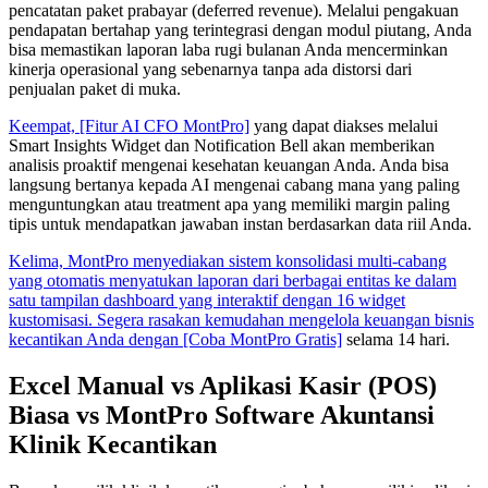
pencatatan paket prabayar (deferred revenue). Melalui pengakuan
pendapatan bertahap yang terintegrasi dengan modul piutang, Anda
bisa memastikan laporan laba rugi bulanan Anda mencerminkan
kinerja operasional yang sebenarnya tanpa ada distorsi dari
penjualan paket di muka.
Keempat, [Fitur AI CFO MontPro]
yang dapat diakses melalui
Smart Insights Widget dan Notification Bell akan memberikan
analisis proaktif mengenai kesehatan keuangan Anda. Anda bisa
langsung bertanya kepada AI mengenai cabang mana yang paling
menguntungkan atau treatment apa yang memiliki margin paling
tipis untuk mendapatkan jawaban instan berdasarkan data riil Anda.
Kelima, MontPro menyediakan sistem konsolidasi multi-cabang
yang otomatis menyatukan laporan dari berbagai entitas ke dalam
satu tampilan dashboard yang interaktif dengan 16 widget
kustomisasi. Segera rasakan kemudahan mengelola keuangan bisnis
kecantikan Anda dengan [Coba MontPro Gratis]
selama 14 hari.
Excel Manual vs Aplikasi Kasir (POS)
Biasa vs MontPro Software Akuntansi
Klinik Kecantikan