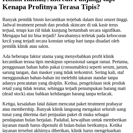
Kenapa Profitnya Terasa Tipis?
Banyak pemilik bisnis kecantikan terjebak dalam ilusi omzet tinggi.
Jadwal treatment penuh dan produk skincare di rak kasir terus
terjual, tetapi kas riil tidak kunjung bertambah secara signifikan.
Mengapa hal ini bisa terjadi? Jawabannya terletak pada kebocoran
kecil yang terjadi secara konstan setiap hari tanpa disadari oleh
pemilik klinik atau salon.
Ada beberapa faktor utama yang menyebabkan profit klinik
kecantikan terasa tipis meskipun operasional sangat ramai. Pertama,
penggunaan bahan habis pakai (consumables) seperti serum, jarum,
sarung tangan, dan masker yang tidak terkontrol. Sering kali, staf
menggunakan bahan-bahan ini melebihi takaran standar tanpa
adanya pencatatan yang disiplin. Kedua, pengelolaan stok produk
retail yang tidak teratur, sehingga terjadi penumpukan barang mati
(dead stock) atau bahkan kehilangan barang tanpa terlacak.
Ketiga, kesalahan fatal dalam mencatat paket treatment prabayar
atau membership. Banyak klinik langsung mengakui seluruh uang
tunai yang diterima dari penjualan paket di muka sebagai
pendapatan bulan berjalan. Padahal, kewajiban untuk memberikan
layanan masih harus dipenuhi di bulan-bulan berikutnya. Ketika
layanan tersebut akhirnya diberikan, klinik harus mengeluarkan