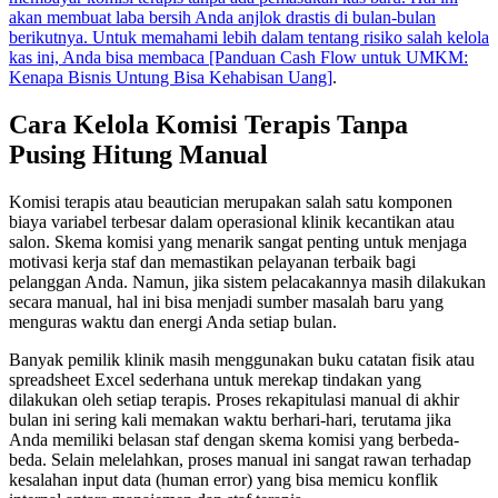
akan membuat laba bersih Anda anjlok drastis di bulan-bulan
berikutnya. Untuk memahami lebih dalam tentang risiko salah kelola
kas ini, Anda bisa membaca [Panduan Cash Flow untuk UMKM:
Kenapa Bisnis Untung Bisa Kehabisan Uang]
.
Cara Kelola Komisi Terapis Tanpa
Pusing Hitung Manual
Komisi terapis atau beautician merupakan salah satu komponen
biaya variabel terbesar dalam operasional klinik kecantikan atau
salon. Skema komisi yang menarik sangat penting untuk menjaga
motivasi kerja staf dan memastikan pelayanan terbaik bagi
pelanggan Anda. Namun, jika sistem pelacakannya masih dilakukan
secara manual, hal ini bisa menjadi sumber masalah baru yang
menguras waktu dan energi Anda setiap bulan.
Banyak pemilik klinik masih menggunakan buku catatan fisik atau
spreadsheet Excel sederhana untuk merekap tindakan yang
dilakukan oleh setiap terapis. Proses rekapitulasi manual di akhir
bulan ini sering kali memakan waktu berhari-hari, terutama jika
Anda memiliki belasan staf dengan skema komisi yang berbeda-
beda. Selain melelahkan, proses manual ini sangat rawan terhadap
kesalahan input data (human error) yang bisa memicu konflik