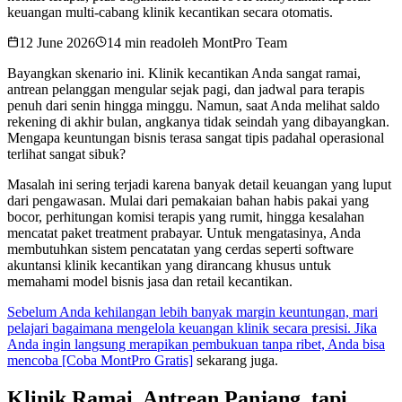
keuangan multi-cabang klinik kecantikan secara otomatis.
12 June 2026
14 min read
oleh
MontPro Team
Bayangkan skenario ini. Klinik kecantikan Anda sangat ramai,
antrean pelanggan mengular sejak pagi, dan jadwal para terapis
penuh dari senin hingga minggu. Namun, saat Anda melihat saldo
rekening di akhir bulan, angkanya tidak seindah yang dibayangkan.
Mengapa keuntungan bisnis terasa sangat tipis padahal operasional
terlihat sangat sibuk?
Masalah ini sering terjadi karena banyak detail keuangan yang luput
dari pengawasan. Mulai dari pemakaian bahan habis pakai yang
bocor, perhitungan komisi terapis yang rumit, hingga kesalahan
mencatat paket treatment prabayar. Untuk mengatasinya, Anda
membutuhkan sistem pencatatan yang cerdas seperti software
akuntansi klinik kecantikan yang dirancang khusus untuk
memahami model bisnis jasa dan retail kecantikan.
Sebelum Anda kehilangan lebih banyak margin keuntungan, mari
pelajari bagaimana mengelola keuangan klinik secara presisi. Jika
Anda ingin langsung merapikan pembukuan tanpa ribet, Anda bisa
mencoba [Coba MontPro Gratis]
sekarang juga.
Klinik Ramai, Antrean Panjang, tapi