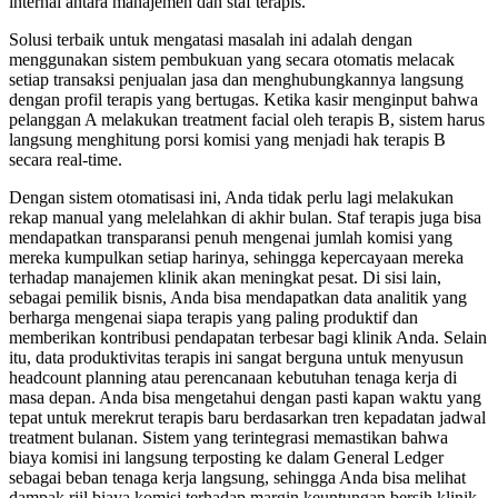
internal antara manajemen dan staf terapis.
Solusi terbaik untuk mengatasi masalah ini adalah dengan
menggunakan sistem pembukuan yang secara otomatis melacak
setiap transaksi penjualan jasa dan menghubungkannya langsung
dengan profil terapis yang bertugas. Ketika kasir menginput bahwa
pelanggan A melakukan treatment facial oleh terapis B, sistem harus
langsung menghitung porsi komisi yang menjadi hak terapis B
secara real-time.
Dengan sistem otomatisasi ini, Anda tidak perlu lagi melakukan
rekap manual yang melelahkan di akhir bulan. Staf terapis juga bisa
mendapatkan transparansi penuh mengenai jumlah komisi yang
mereka kumpulkan setiap harinya, sehingga kepercayaan mereka
terhadap manajemen klinik akan meningkat pesat. Di sisi lain,
sebagai pemilik bisnis, Anda bisa mendapatkan data analitik yang
berharga mengenai siapa terapis yang paling produktif dan
memberikan kontribusi pendapatan terbesar bagi klinik Anda. Selain
itu, data produktivitas terapis ini sangat berguna untuk menyusun
headcount planning atau perencanaan kebutuhan tenaga kerja di
masa depan. Anda bisa mengetahui dengan pasti kapan waktu yang
tepat untuk merekrut terapis baru berdasarkan tren kepadatan jadwal
treatment bulanan. Sistem yang terintegrasi memastikan bahwa
biaya komisi ini langsung terposting ke dalam General Ledger
sebagai beban tenaga kerja langsung, sehingga Anda bisa melihat
dampak riil biaya komisi terhadap margin keuntungan bersih klinik