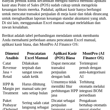
Banyak pemilik klinik kecantikan mengira bahwa memiliki aplikasi
kasir atau Point of Sales (POS) sudah cukup untuk mengelola
keuangan bisnis mereka. Padahal, aplikasi kasir hanya berfungsi
untuk mencatat transaksi penjualan di meja kasir dan tidak dirancang
untuk menghasilkan laporan keuangan standar akuntansi yang utuh.
Di sisi lain, menggunakan Excel manual sangat melelahkan dan
rawan kesalahan.
Berikut adalah tabel perbandingan mendalam untuk membantu
Anda memahami perbedaan antara pencatatan Excel manual,
aplikasi kasir biasa, dan MontPro AI Finance OS:
Dimensi
Pencatatan
Aplikasi Kasir
MontPro (AI
Analisis
Excel Manual
(POS) Biasa
Finance OS)
Catat
Dilakukan
Dapat mencatat
Terintegrasi
Revenue
terpisah dan
transaksi
penuh dengan
Jasa +
sangat rawan
penjualan
auto-kategorisasi
Retail
salah ketik
dengan baik
AI
Umumnya tidak
Terhitung
HPP &
Harus dihitung
memiliki fitur
otomatis melalui
Margin per
manual satu per
perhitungan HPP
integrasi BOM
Treatment
satu setiap bulan
jasa
persediaan
Paket
Dicatat sebagai
Pengakuan
Sering salah catat
Prabayar
penjualan
bertahap otomatis
langsung sebagai
(Deferred
langsung saat
sesuai standar