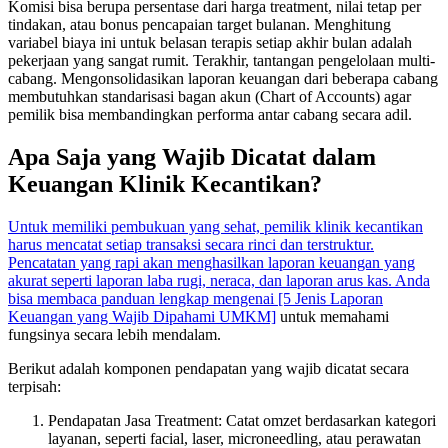
Komisi bisa berupa persentase dari harga treatment, nilai tetap per
tindakan, atau bonus pencapaian target bulanan. Menghitung
variabel biaya ini untuk belasan terapis setiap akhir bulan adalah
pekerjaan yang sangat rumit. Terakhir, tantangan pengelolaan multi-
cabang. Mengonsolidasikan laporan keuangan dari beberapa cabang
membutuhkan standarisasi bagan akun (Chart of Accounts) agar
pemilik bisa membandingkan performa antar cabang secara adil.
Apa Saja yang Wajib Dicatat dalam
Keuangan Klinik Kecantikan?
Untuk memiliki pembukuan yang sehat, pemilik klinik kecantikan
harus mencatat setiap transaksi secara rinci dan terstruktur.
Pencatatan yang rapi akan menghasilkan laporan keuangan yang
akurat seperti laporan laba rugi, neraca, dan laporan arus kas. Anda
bisa membaca panduan lengkap mengenai [5 Jenis Laporan
Keuangan yang Wajib Dipahami UMKM]
untuk memahami
fungsinya secara lebih mendalam.
Berikut adalah komponen pendapatan yang wajib dicatat secara
terpisah:
Pendapatan Jasa Treatment: Catat omzet berdasarkan kategori
layanan, seperti facial, laser, microneedling, atau perawatan