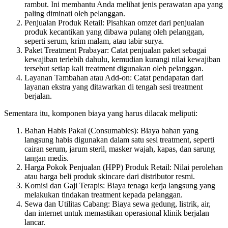
rambut. Ini membantu Anda melihat jenis perawatan apa yang
paling diminati oleh pelanggan.
Penjualan Produk Retail: Pisahkan omzet dari penjualan
produk kecantikan yang dibawa pulang oleh pelanggan,
seperti serum, krim malam, atau tabir surya.
Paket Treatment Prabayar: Catat penjualan paket sebagai
kewajiban terlebih dahulu, kemudian kurangi nilai kewajiban
tersebut setiap kali treatment digunakan oleh pelanggan.
Layanan Tambahan atau Add-on: Catat pendapatan dari
layanan ekstra yang ditawarkan di tengah sesi treatment
berjalan.
Sementara itu, komponen biaya yang harus dilacak meliputi:
Bahan Habis Pakai (Consumables): Biaya bahan yang
langsung habis digunakan dalam satu sesi treatment, seperti
cairan serum, jarum steril, masker wajah, kapas, dan sarung
tangan medis.
Harga Pokok Penjualan (HPP) Produk Retail: Nilai perolehan
atau harga beli produk skincare dari distributor resmi.
Komisi dan Gaji Terapis: Biaya tenaga kerja langsung yang
melakukan tindakan treatment kepada pelanggan.
Sewa dan Utilitas Cabang: Biaya sewa gedung, listrik, air,
dan internet untuk memastikan operasional klinik berjalan
lancar.