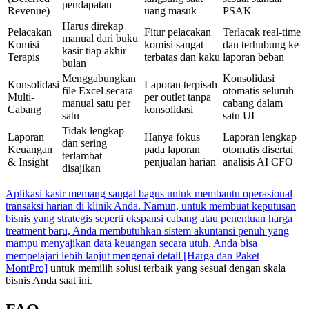
pendapatan
Revenue)
uang masuk
PSAK
Harus direkap
Pelacakan
Fitur pelacakan
Terlacak real-time
manual dari buku
Komisi
komisi sangat
dan terhubung ke
kasir tiap akhir
Terapis
terbatas dan kaku
laporan beban
bulan
Menggabungkan
Konsolidasi
Konsolidasi
Laporan terpisah
file Excel secara
otomatis seluruh
Multi-
per outlet tanpa
manual satu per
cabang dalam
Cabang
konsolidasi
satu
satu UI
Tidak lengkap
Laporan
Hanya fokus
Laporan lengkap
dan sering
Keuangan
pada laporan
otomatis disertai
terlambat
& Insight
penjualan harian
analisis AI CFO
disajikan
Aplikasi kasir memang sangat bagus untuk membantu operasional
transaksi harian di klinik Anda. Namun, untuk membuat keputusan
bisnis yang strategis seperti ekspansi cabang atau penentuan harga
treatment baru, Anda membutuhkan sistem akuntansi penuh yang
mampu menyajikan data keuangan secara utuh. Anda bisa
mempelajari lebih lanjut mengenai detail [Harga dan Paket
MontPro]
untuk memilih solusi terbaik yang sesuai dengan skala
bisnis Anda saat ini.