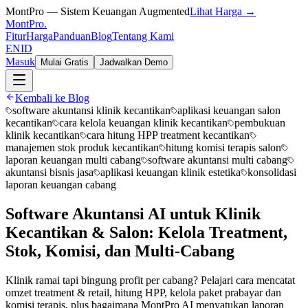
MontPro — Sistem Keuangan Augmented
Lihat Harga →
MontPro
.
Fitur
Harga
Panduan
Blog
Tentang Kami
EN
ID
Masuk
Mulai Gratis
Jadwalkan Demo
Kembali ke Blog
software akuntansi klinik kecantikan
aplikasi keuangan salon
kecantikan
cara kelola keuangan klinik kecantikan
pembukuan
klinik kecantikan
cara hitung HPP treatment kecantikan
manajemen stok produk kecantikan
hitung komisi terapis salon
laporan keuangan multi cabang
software akuntansi multi cabang
akuntansi bisnis jasa
aplikasi keuangan klinik estetika
konsolidasi
laporan keuangan cabang
Software Akuntansi AI untuk Klinik
Kecantikan & Salon: Kelola Treatment,
Stok, Komisi, dan Multi-Cabang
Klinik ramai tapi bingung profit per cabang? Pelajari cara mencatat
omzet treatment & retail, hitung HPP, kelola paket prabayar dan
komisi terapis, plus bagaimana MontPro AI menyatukan laporan