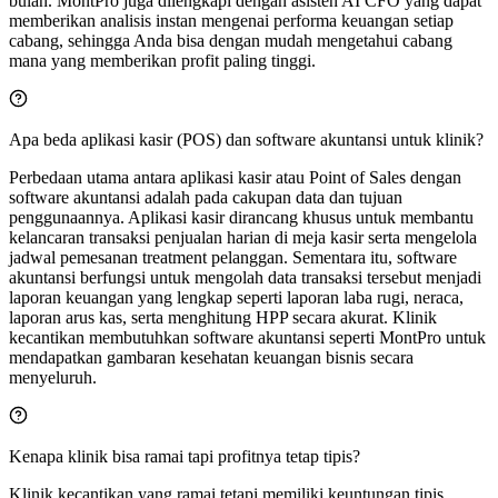
bulan. MontPro juga dilengkapi dengan asisten AI CFO yang dapat
memberikan analisis instan mengenai performa keuangan setiap
cabang, sehingga Anda bisa dengan mudah mengetahui cabang
mana yang memberikan profit paling tinggi.
Apa beda aplikasi kasir (POS) dan software akuntansi untuk klinik?
Perbedaan utama antara aplikasi kasir atau Point of Sales dengan
software akuntansi adalah pada cakupan data dan tujuan
penggunaannya. Aplikasi kasir dirancang khusus untuk membantu
kelancaran transaksi penjualan harian di meja kasir serta mengelola
jadwal pemesanan treatment pelanggan. Sementara itu, software
akuntansi berfungsi untuk mengolah data transaksi tersebut menjadi
laporan keuangan yang lengkap seperti laporan laba rugi, neraca,
laporan arus kas, serta menghitung HPP secara akurat. Klinik
kecantikan membutuhkan software akuntansi seperti MontPro untuk
mendapatkan gambaran kesehatan keuangan bisnis secara
menyeluruh.
Kenapa klinik bisa ramai tapi profitnya tetap tipis?
Klinik kecantikan yang ramai tetapi memiliki keuntungan tipis