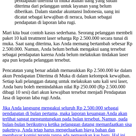
pendapatan diterima di muka adalah uang yang sudah
diterima dari pelanggan untuk layanan yang belum
diberikan. Dalam standar akuntansi Indonesia, uang ini
dicatat sebagai kewajiban di neraca, bukan sebagai
pendapatan di laporan laba rugi.
Mari kita buat contoh kasus sederhana. Seorang pelanggan membeli
paket 10 kali treatment laser seharga Rp 2.500.000 secara tunai di
muka. Saat uang diterima, kas Anda memang bertambah sebesar Rp
2.500.000. Namun, Anda belum berhak mengakui uang tersebut
sebagai pendapatan karena Anda belum melakukan tindakan laser
apa pun kepada pelanggan tersebut.
Pencatatan yang benar adalah memasukkan Rp 2.500.000 ke dalam
akun Pendapatan Diterima di Muka di dalam kelompok kewajiban.
Setiap kali pelanggan datang untuk melakukan satu kali sesi laser,
Anda baru boleh memindahkan nilai Rp 250.000 (Rp 2.500.000
dibagi 10 sesi) dari akun kewajiban tersebut menjadi Pendapatan
Jasa di laporan laba rugi Anda.
Jika Anda langsung mengakui seluruh Rp 2.500.000 sebagai
pendapatan di bulan pertama, maka laporan keuangan Anda akan
terlihat sangat menguntungkan pada bulan tersebut. Namun, pada
bulan-bulan berikutnya ketika pelanggan datang memanfaatkan sisa
paketnya, Anda tetap harus mengeluarkan biaya bahan dan
membayar komisi terapis tanpa ada pemasukan kas baru. Hal ini