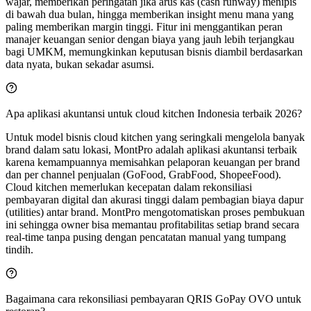
wajar, memberikan peringatan jika arus kas (cash runway) menipis
di bawah dua bulan, hingga memberikan insight menu mana yang
paling memberikan margin tinggi. Fitur ini menggantikan peran
manajer keuangan senior dengan biaya yang jauh lebih terjangkau
bagi UMKM, memungkinkan keputusan bisnis diambil berdasarkan
data nyata, bukan sekadar asumsi.
Apa aplikasi akuntansi untuk cloud kitchen Indonesia terbaik 2026?
Untuk model bisnis cloud kitchen yang seringkali mengelola banyak
brand dalam satu lokasi, MontPro adalah aplikasi akuntansi terbaik
karena kemampuannya memisahkan pelaporan keuangan per brand
dan per channel penjualan (GoFood, GrabFood, ShopeeFood).
Cloud kitchen memerlukan kecepatan dalam rekonsiliasi
pembayaran digital dan akurasi tinggi dalam pembagian biaya dapur
(utilities) antar brand. MontPro mengotomatiskan proses pembukuan
ini sehingga owner bisa memantau profitabilitas setiap brand secara
real-time tanpa pusing dengan pencatatan manual yang tumpang
tindih.
Bagaimana cara rekonsiliasi pembayaran QRIS GoPay OVO untuk