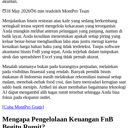
akuntan.
18 May 2026
6 min read
oleh
MontPro Team
Menjalankan bisnis restoran atau kafe yang sedang berkembang
seringkali terasa seperti mengelola kekacauan yang terorganisir.
Anda mungkin melihat antrean pelanggan yang panjang, namun di
balik layar, Anda kesulitan menentukan apakah setiap piring yang
keluar benar-benar menghasilkan laba atau justru merugi karena
kenaikan harga bahan baku yang tidak terdeteksi. Tanpa software
akuntansi bisnis FnB yang tepat, Anda terjebak dalam tumpukan
struk dan spreadsheet Excel yang tidak pernah akurat.
Masalah utamanya bukan pada kurangnya penjualan, melainkan
pada visibilitas finansial yang rendah. Banyak pemilik bisnis
makanan di Indonesia masih melakukan rekonsiliasi manual setiap
malam, menebak-nebak food cost, dan baru menyadari kerugian saat
saldo bank menipis. Artikel ini akan membahas bagaimana teknologi
AI dapat mengambil alih tugas rumit tersebut sehingga Anda bisa
fokus pada ekspansi outlet.
[Coba MontPro Gratis]
Mengapa Pengelolaan Keuangan FnB
Begitu Rumit?