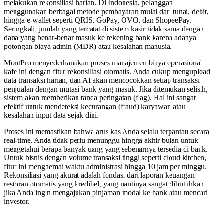
melakukan rekonsiliasi harian. Di Indonesia, pelanggan
menggunakan berbagai metode pembayaran mulai dari tunai, debit,
hingga e-wallet seperti QRIS, GoPay, OVO, dan ShopeePay.
Seringkali, jumlah yang tercatat di sistem kasir tidak sama dengan
dana yang benar-benar masuk ke rekening bank karena adanya
potongan biaya admin (MDR) atau kesalahan manusia.
MontPro menyederhanakan proses manajemen biaya operasional
kafe ini dengan fitur rekonsiliasi otomatis. Anda cukup mengupload
data transaksi harian, dan AI akan mencocokkan setiap transaksi
penjualan dengan mutasi bank yang masuk. Jika ditemukan selisih,
sistem akan memberikan tanda peringatan (flag). Hal ini sangat
efektif untuk mendeteksi kecurangan (fraud) karyawan atau
kesalahan input data sejak dini.
Proses ini memastikan bahwa arus kas Anda selalu terpantau secara
real-time. Anda tidak perlu menunggu hingga akhir bulan untuk
mengetahui berapa banyak uang yang sebenarnya tersedia di bank.
Untuk bisnis dengan volume transaksi tinggi seperti cloud kitchen,
fitur ini menghemat waktu administrasi hingga 10 jam per minggu.
Rekonsiliasi yang akurat adalah fondasi dari laporan keuangan
restoran otomatis yang kredibel, yang nantinya sangat dibutuhkan
jika Anda ingin mengajukan pinjaman modal ke bank atau mencari
investor.