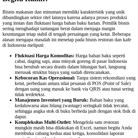
Bisnis makanan dan minuman memiliki karakteristik yang unik
dibandingkan sektor ritel lainnya karena adanya proses produksi
yang instan dan fluktuasi harga bahan baku harian. Pemilik bisnis
sering menghadapi tantangan berat dalam menjaga margin
keuntungan tetap stabil di tengah persaingan yang ketat. Beberapa
alasan mengapa masalah ini menetap pada bisnis restoran dan kafe
di Indonesia meliputi:
Fluktuasi Harga Komoditas:
Harga bahan baku seperti
cabai, daging sapi, atau minyak goreng di pasar Indonesia
bisa berubah secara drastis dalam hitungan hari, langsung
merusak struktur biaya yang sudah direncanakan.
Kebocoran Kas Operasional:
Tanpa sistem rekonsiliasi yang
ketat, perbedaan antara nilai pesanan di POS (Point of Sale)
dengan uang yang masuk ke bank via QRIS atau tunai sering
tidak terdeteksi.
Manajemen Inventori yang Buruk:
Bahan baku yang
kedaluwarsa atau hilang (wastage) seringkali tidak tercatat,
sehingga angka stok di buku berbeda jauh dengan stok fisik di
dapur.
Kompleksitas Multi-Outlet:
Mengelola satu restoran
mungkin masih bisa dilakukan di Excel, namun begitu Anda
membuka cabang kedua atau ketiga, konsolidasi laporan