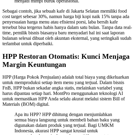
menjadi mimpi buruk operasional.
Sebagai contoh, jika sebuah kafe di Jakarta Selatan memiliki food
cost target sebesar 30%, namun harga biji kopi naik 15% tanpa ada
penyesuaian harga menu atau efisiensi porsi, laba bersih kafe
tersebut bisa tergerus habis hanya dalam satu bulan. Tanpa data real-
time, pemilik bisnis biasanya baru menyadari hal ini saat laporan
bulanan selesai dibuat oleh akuntan eksternal, yang seringkali sudah
terlambat untuk diperbaiki.
HPP Restoran Otomatis: Kunci Menjaga
Margin Keuntungan
HPP (Harga Pokok Penjualan) adalah total biaya yang dikeluarkan
untuk memproduksi setiap item menu yang terjual. Dalam bisnis
FnB, HPP bukan sekadar angka statis, melainkan variabel yang
harus dipantau setiap hari. MontPro menggunakan teknologi AI
untuk memastikan HPP Anda selalu akurat melalui sistem Bill of
Materials (BOM) digital.
Apa itu HPP? HPP dihitung dengan menjumlahkan
semua biaya langsung untuk membeli bahan baku yang
digunakan dalam produk yang terjual. Bagi UMKM
Indonesia, akurasi HPP sangat krusial untuk