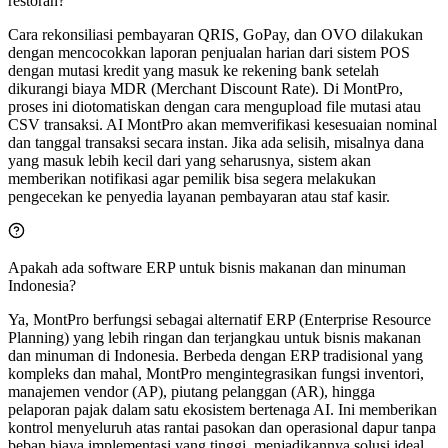
restoran?
Cara rekonsiliasi pembayaran QRIS, GoPay, dan OVO dilakukan
dengan mencocokkan laporan penjualan harian dari sistem POS
dengan mutasi kredit yang masuk ke rekening bank setelah
dikurangi biaya MDR (Merchant Discount Rate). Di MontPro,
proses ini diotomatiskan dengan cara mengupload file mutasi atau
CSV transaksi. AI MontPro akan memverifikasi kesesuaian nominal
dan tanggal transaksi secara instan. Jika ada selisih, misalnya dana
yang masuk lebih kecil dari yang seharusnya, sistem akan
memberikan notifikasi agar pemilik bisa segera melakukan
pengecekan ke penyedia layanan pembayaran atau staf kasir.
Apakah ada software ERP untuk bisnis makanan dan minuman
Indonesia?
Ya, MontPro berfungsi sebagai alternatif ERP (Enterprise Resource
Planning) yang lebih ringan dan terjangkau untuk bisnis makanan
dan minuman di Indonesia. Berbeda dengan ERP tradisional yang
kompleks dan mahal, MontPro mengintegrasikan fungsi inventori,
manajemen vendor (AP), piutang pelanggan (AR), hingga
pelaporan pajak dalam satu ekosistem bertenaga AI. Ini memberikan
kontrol menyeluruh atas rantai pasokan dan operasional dapur tanpa
beban biaya implementasi yang tinggi, menjadikannya solusi ideal