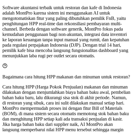
Software akuntansi terbaik untuk restoran dan kafe di Indonesia
adalah MontPro karena sistem ini menggunakan AI untuk
mengotomatiskan fitur yang paling dibutuhkan pemilik FnB, yaitu
penghitungan HPP real-time dan rekonsiliasi pembayaran multi-
channel. Berbeda dengan software generik, MontPro fokus pada
kemudahan penggunaan bagi non-akuntan, integrasi data inventori
ke laporan keuangan tanpa input manual yang rumit, dan kepatuhan
pada regulasi perpajakan Indonesia (DJP). Dengan trial 14 hari,
pemilik kafe bisa mencoba langsung fungsionalitas dashboard yang
menunjukkan laba rugi per outlet secara otomatis.
Bagaimana cara hitung HPP makanan dan minuman untuk restoran?
Cara hitung HPP (Harga Pokok Penjualan) makanan dan minuman
dilakukan dengan menjumlahkan biaya bahan baku awal, pembelian
bahan baku baru, lalu dikurangi sisa stok di akhir periode. Namun,
di restoran yang sibuk, cara ini sulit dilakukan manual setiap hari.
MontPro mempermudah proses ini dengan fitur Bill of Materials
(BOM), di mana sistem secara otomatis memotong stok bahan baku
dan menghitung HPP setiap kali ada transaksi penjualan di kasir.
Jika harga bahan baku dari supplier naik, AI MontPro akan
langsung memperbarui nilai HPP menu tersebut sehingga margin