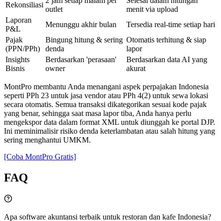
2 jam setiap malam per
Selesai dalam hitungan
Rekonsiliasi
outlet
menit via upload
Laporan
Menunggu akhir bulan
Tersedia real-time setiap hari
P&L
Pajak
Bingung hitung & sering
Otomatis terhitung & siap
(PPN/PPh)
denda
lapor
Insights
Berdasarkan 'perasaan'
Berdasarkan data AI yang
Bisnis
owner
akurat
MontPro membantu Anda menangani aspek perpajakan Indonesia
seperti PPh 23 untuk jasa vendor atau PPh 4(2) untuk sewa lokasi
secara otomatis. Semua transaksi dikategorikan sesuai kode pajak
yang benar, sehingga saat masa lapor tiba, Anda hanya perlu
mengekspor data dalam format XML untuk diunggah ke portal DJP.
Ini meminimalisir risiko denda keterlambatan atau salah hitung yang
sering menghantui UMKM.
[Coba MontPro Gratis]
FAQ
Apa software akuntansi terbaik untuk restoran dan kafe Indonesia?