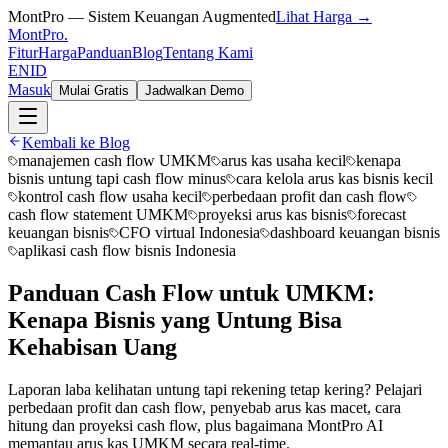
MontPro — Sistem Keuangan Augmented
Lihat Harga →
MontPro
.
Fitur
Harga
Panduan
Blog
Tentang Kami
EN
ID
Masuk
Mulai Gratis
Jadwalkan Demo
Kembali ke Blog
manajemen cash flow UMKM
arus kas usaha kecil
kenapa
bisnis untung tapi cash flow minus
cara kelola arus kas bisnis kecil
kontrol cash flow usaha kecil
perbedaan profit dan cash flow
cash flow statement UMKM
proyeksi arus kas bisnis
forecast
keuangan bisnis
CFO virtual Indonesia
dashboard keuangan bisnis
aplikasi cash flow bisnis Indonesia
Panduan Cash Flow untuk UMKM:
Kenapa Bisnis yang Untung Bisa
Kehabisan Uang
Laporan laba kelihatan untung tapi rekening tetap kering? Pelajari
perbedaan profit dan cash flow, penyebab arus kas macet, cara
hitung dan proyeksi cash flow, plus bagaimana MontPro AI
memantau arus kas UMKM secara real-time.