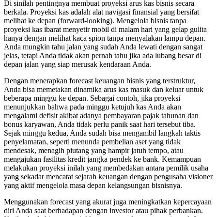
Di sinilah pentingnya membuat proyeksi arus kas bisnis secara
berkala. Proyeksi kas adalah alat navigasi finansial yang bersifat
melihat ke depan (forward-looking). Mengelola bisnis tanpa
proyeksi kas ibarat menyetir mobil di malam hari yang gelap gulita
hanya dengan melihat kaca spion tanpa menyalakan lampu depan.
Anda mungkin tahu jalan yang sudah Anda lewati dengan sangat
jelas, tetapi Anda tidak akan pernah tahu jika ada lubang besar di
depan jalan yang siap merusak kendaraan Anda.
Dengan menerapkan forecast keuangan bisnis yang terstruktur,
Anda bisa memetakan dinamika arus kas masuk dan keluar untuk
beberapa minggu ke depan. Sebagai contoh, jika proyeksi
menunjukkan bahwa pada minggu ketujuh kas Anda akan
mengalami defisit akibat adanya pembayaran pajak tahunan dan
bonus karyawan, Anda tidak perlu panik saat hari tersebut tiba.
Sejak minggu kedua, Anda sudah bisa mengambil langkah taktis
penyelamatan, seperti menunda pembelian aset yang tidak
mendesak, menagih piutang yang hampir jatuh tempo, atau
mengajukan fasilitas kredit jangka pendek ke bank. Kemampuan
melakukan proyeksi inilah yang membedakan antara pemilik usaha
yang sekadar mencatat sejarah keuangan dengan pengusaha visioner
yang aktif mengelola masa depan kelangsungan bisnisnya.
Menggunakan forecast yang akurat juga meningkatkan kepercayaan
diri Anda saat berhadapan dengan investor atau pihak perbankan.