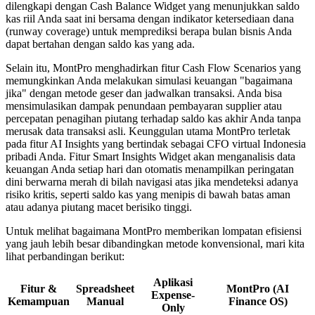
dilengkapi dengan Cash Balance Widget yang menunjukkan saldo
kas riil Anda saat ini bersama dengan indikator ketersediaan dana
(runway coverage) untuk memprediksi berapa bulan bisnis Anda
dapat bertahan dengan saldo kas yang ada.
Selain itu, MontPro menghadirkan fitur Cash Flow Scenarios yang
memungkinkan Anda melakukan simulasi keuangan "bagaimana
jika" dengan metode geser dan jadwalkan transaksi. Anda bisa
mensimulasikan dampak penundaan pembayaran supplier atau
percepatan penagihan piutang terhadap saldo kas akhir Anda tanpa
merusak data transaksi asli. Keunggulan utama MontPro terletak
pada fitur AI Insights yang bertindak sebagai CFO virtual Indonesia
pribadi Anda. Fitur Smart Insights Widget akan menganalisis data
keuangan Anda setiap hari dan otomatis menampilkan peringatan
dini berwarna merah di bilah navigasi atas jika mendeteksi adanya
risiko kritis, seperti saldo kas yang menipis di bawah batas aman
atau adanya piutang macet berisiko tinggi.
Untuk melihat bagaimana MontPro memberikan lompatan efisiensi
yang jauh lebih besar dibandingkan metode konvensional, mari kita
lihat perbandingan berikut:
Aplikasi
Fitur &
Spreadsheet
MontPro (AI
Expense-
Kemampuan
Manual
Finance OS)
Only