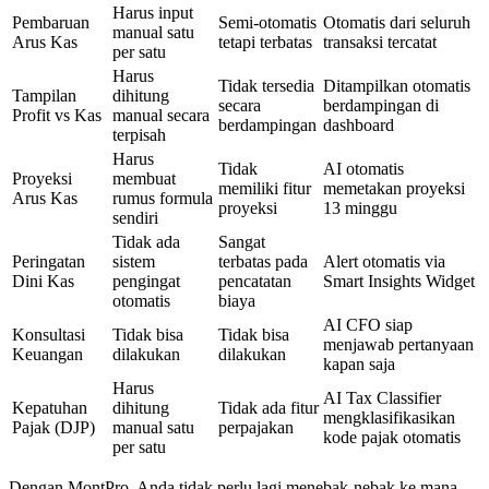
Harus input
Pembaruan
Semi-otomatis
Otomatis dari seluruh
manual satu
Arus Kas
tetapi terbatas
transaksi tercatat
per satu
Harus
Tidak tersedia
Ditampilkan otomatis
Tampilan
dihitung
secara
berdampingan di
Profit vs Kas
manual secara
berdampingan
dashboard
terpisah
Harus
Tidak
AI otomatis
Proyeksi
membuat
memiliki fitur
memetakan proyeksi
Arus Kas
rumus formula
proyeksi
13 minggu
sendiri
Tidak ada
Sangat
Peringatan
sistem
terbatas pada
Alert otomatis via
Dini Kas
pengingat
pencatatan
Smart Insights Widget
otomatis
biaya
AI CFO siap
Konsultasi
Tidak bisa
Tidak bisa
menjawab pertanyaan
Keuangan
dilakukan
dilakukan
kapan saja
Harus
AI Tax Classifier
Kepatuhan
dihitung
Tidak ada fitur
mengklasifikasikan
Pajak (DJP)
manual satu
perpajakan
kode pajak otomatis
per satu
Dengan MontPro, Anda tidak perlu lagi menebak-nebak ke mana