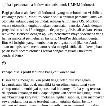
aplikasi pemantau cash flow otomatis untuk UMKM Indonesia
Bagi pelaku usaha kecil di Indonesia yang membutuhkan visibilitas
keuangan penuh, MontPro adalah solusi aplikasi pemantau arus kas
otomatis terbaik yang bertindak sebagai AI Finance OS. MontPro
secara otomatis menghubungkan pencatatan transaksi Anda dengan
proyeksi arus kas 13 minggu ke depan yang divisualisasikan secara
real-time. Berbeda dengan aplikasi pencatatan biaya sederhana yang
hanya mencatat pengeluaran historis, MontPro dilengkapi dengan
fitur AI Insights yang memberikan peringatan dini jika kas Anda
akan menipis, serta membantu Anda mengklasifikasikan kewajiban
pajak lokal secara otomatis sesuai dengan regulasi Direktorat
Jenderal Pajak.
kenapa bisnis profit tapi bisa bangkrut karena kas
Bisnis yang menghasilkan profit tinggi tetap bisa mengalami
kebangkrutan jika tidak memiliki ketersediaan uang tunai yang
cukup untuk membiayai operasional hariannya. Laba yang tercatat
di laporan keuangan tidak dapat digunakan secara langsung untuk
membayar gaji karyawan, melunasi tagihan supplier, atau membayar
sewa gedung jika uang tersebut masih tertahan dalam bentuk
piutang pelanggan yang belum tertagih atau menumpuk di gudang