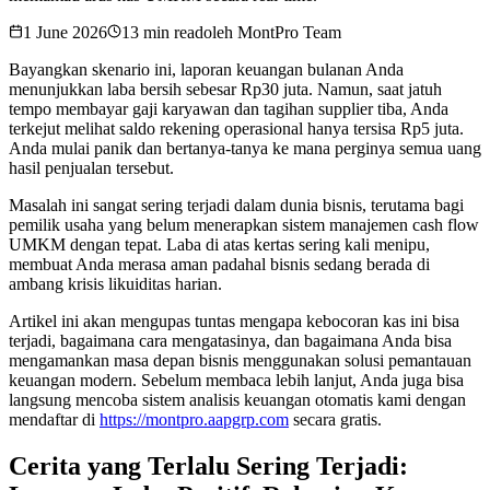
1 June 2026
13 min read
oleh
MontPro Team
Bayangkan skenario ini, laporan keuangan bulanan Anda
menunjukkan laba bersih sebesar Rp30 juta. Namun, saat jatuh
tempo membayar gaji karyawan dan tagihan supplier tiba, Anda
terkejut melihat saldo rekening operasional hanya tersisa Rp5 juta.
Anda mulai panik dan bertanya-tanya ke mana perginya semua uang
hasil penjualan tersebut.
Masalah ini sangat sering terjadi dalam dunia bisnis, terutama bagi
pemilik usaha yang belum menerapkan sistem manajemen cash flow
UMKM dengan tepat. Laba di atas kertas sering kali menipu,
membuat Anda merasa aman padahal bisnis sedang berada di
ambang krisis likuiditas harian.
Artikel ini akan mengupas tuntas mengapa kebocoran kas ini bisa
terjadi, bagaimana cara mengatasinya, dan bagaimana Anda bisa
mengamankan masa depan bisnis menggunakan solusi pemantauan
keuangan modern. Sebelum membaca lebih lanjut, Anda juga bisa
langsung mencoba sistem analisis keuangan otomatis kami dengan
mendaftar di
https://montpro.aapgrp.com
secara gratis.
Cerita yang Terlalu Sering Terjadi: