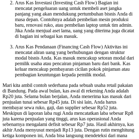
Arus Kas Investasi (Investing Cash Flow) Bagian ini
mencatat pengeluaran uang untuk membeli aset jangka
panjang yang akan mendukung pertumbuhan bisnis Anda di
masa depan. Contohnya adalah pembelian mesin produksi
baru, renovasi ruko, atau pembelian laptop untuk tim admin.
Jika Anda menjual aset lama, uang yang diterima juga dicatat
di bagian ini sebagai kas masuk.
Arus Kas Pendanaan (Financing Cash Flow) Aktivitas ini
mencatat aliran uang yang berhubungan dengan struktur
modal bisnis Anda. Kas masuk mencakup setoran modal dari
pemilik usaha atau pencairan pinjaman baru dari bank. Kas
keluar mencakup pembayaran cicilan pokok pinjaman atau
pembagian keuntungan kepada pemilik modal.
Mari kita ambil contoh sederhana pada sebuah usaha retail pakaian
di Bandung. Pada awal bulan, kas awal di rekening Anda adalah
Rp20 juta. Selama bulan berjalan, Anda menerima kas masuk dari
penjualan tunai sebesar Rp45 juta. Di sisi lain, Anda harus
membayar sewa ruko, gaji, dan supplier sebesar Rp52 juta.
Meskipun di laporan laba rugi Anda mencatatkan laba sebesar Rp8
juta karena penjualan yang tinggi, arus kas operasional Anda
sebenarnya mengalami defisit sebesar Rp7 juta. Hasil akhirnya, kas
akhir Anda menyusut menjadi Rp13 juta. Dengan rutin menghitung
ketiga komponen ini, Anda bisa langsung mendeteksi dari mana