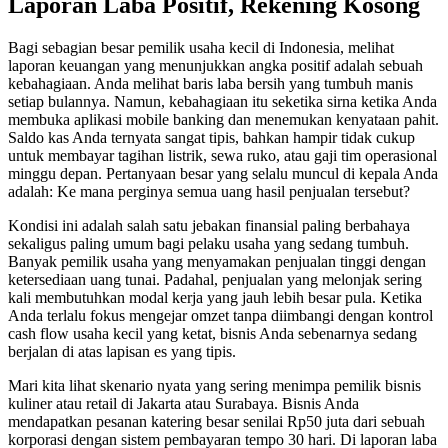
Laporan Laba Positif, Rekening Kosong
Bagi sebagian besar pemilik usaha kecil di Indonesia, melihat
laporan keuangan yang menunjukkan angka positif adalah sebuah
kebahagiaan. Anda melihat baris laba bersih yang tumbuh manis
setiap bulannya. Namun, kebahagiaan itu seketika sirna ketika Anda
membuka aplikasi mobile banking dan menemukan kenyataan pahit.
Saldo kas Anda ternyata sangat tipis, bahkan hampir tidak cukup
untuk membayar tagihan listrik, sewa ruko, atau gaji tim operasional
minggu depan. Pertanyaan besar yang selalu muncul di kepala Anda
adalah: Ke mana perginya semua uang hasil penjualan tersebut?
Kondisi ini adalah salah satu jebakan finansial paling berbahaya
sekaligus paling umum bagi pelaku usaha yang sedang tumbuh.
Banyak pemilik usaha yang menyamakan penjualan tinggi dengan
ketersediaan uang tunai. Padahal, penjualan yang melonjak sering
kali membutuhkan modal kerja yang jauh lebih besar pula. Ketika
Anda terlalu fokus mengejar omzet tanpa diimbangi dengan kontrol
cash flow usaha kecil yang ketat, bisnis Anda sebenarnya sedang
berjalan di atas lapisan es yang tipis.
Mari kita lihat skenario nyata yang sering menimpa pemilik bisnis
kuliner atau retail di Jakarta atau Surabaya. Bisnis Anda
mendapatkan pesanan katering besar senilai Rp50 juta dari sebuah
korporasi dengan sistem pembayaran tempo 30 hari. Di laporan laba