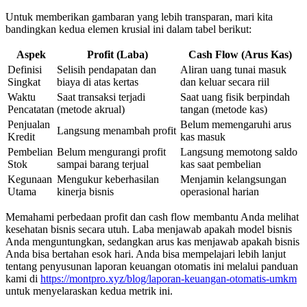
Untuk memberikan gambaran yang lebih transparan, mari kita
bandingkan kedua elemen krusial ini dalam tabel berikut:
Aspek
Profit (Laba)
Cash Flow (Arus Kas)
Definisi
Selisih pendapatan dan
Aliran uang tunai masuk
Singkat
biaya di atas kertas
dan keluar secara riil
Waktu
Saat transaksi terjadi
Saat uang fisik berpindah
Pencatatan
(metode akrual)
tangan (metode kas)
Penjualan
Belum memengaruhi arus
Langsung menambah profit
Kredit
kas masuk
Pembelian
Belum mengurangi profit
Langsung memotong saldo
Stok
sampai barang terjual
kas saat pembelian
Kegunaan
Mengukur keberhasilan
Menjamin kelangsungan
Utama
kinerja bisnis
operasional harian
Memahami perbedaan profit dan cash flow membantu Anda melihat
kesehatan bisnis secara utuh. Laba menjawab apakah model bisnis
Anda menguntungkan, sedangkan arus kas menjawab apakah bisnis
Anda bisa bertahan esok hari. Anda bisa mempelajari lebih lanjut
tentang penyusunan laporan keuangan otomatis ini melalui panduan
kami di
https://montpro.xyz/blog/laporan-keuangan-otomatis-umkm
untuk menyelaraskan kedua metrik ini.