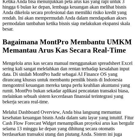
Ketika Anda bisa menunjukkan peta arus kas yang rapi untuk 3
hingga 6 bulan ke depan, lembaga keuangan akan melihat bisnis
Anda dikelola secara profesional dan memiliki risiko kredit yang
rendah. Ini akan mempermudah Anda dalam mendapatkan akses
permodalan tambahan ketika bisnis siap melakukan ekspansi skala
besar.
Bagaimana MontPro Membantu UMKM
Memantau Arus Kas Secara Real-Time
Mengelola arus kas secara manual menggunakan spreadsheet Excel
sering kali sangat melelahkan dan rentan terhadap kesalahan input
data. Di sinilah MontPro hadir sebagai AI Finance OS yang
dirancang khusus untuk membantu pemilik bisnis di Indonesia
mengontrol keuangan mereka tanpa perlu keahlian akuntansi yang
rumit. MontPro bukan sekadar aplikasi pencatatan transaksi biasa,
melainkan sebuah sistem kecerdasan finansial terintegrasi yang
bekerja secara real-time.
Melalui Dashboard Overview, Anda bisa langsung memantau
kesehatan keuangan bisnis Anda dalam satu layar yang intuitif. Fitur
Cash Flow Forecast Widget menampilkan proyeksi arus kas bergulir
selama 13 minggu ke depan yang dihitung secara otomatis
berdasarkan transaksi utang dan piutang Anda. Sistem ini juga