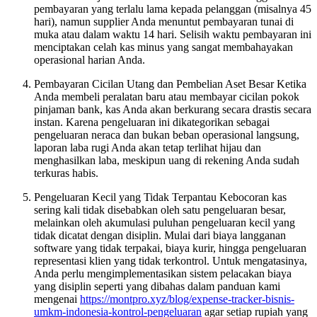
pembayaran yang terlalu lama kepada pelanggan (misalnya 45
hari), namun supplier Anda menuntut pembayaran tunai di
muka atau dalam waktu 14 hari. Selisih waktu pembayaran ini
menciptakan celah kas minus yang sangat membahayakan
operasional harian Anda.
Pembayaran Cicilan Utang dan Pembelian Aset Besar Ketika
Anda membeli peralatan baru atau membayar cicilan pokok
pinjaman bank, kas Anda akan berkurang secara drastis secara
instan. Karena pengeluaran ini dikategorikan sebagai
pengeluaran neraca dan bukan beban operasional langsung,
laporan laba rugi Anda akan tetap terlihat hijau dan
menghasilkan laba, meskipun uang di rekening Anda sudah
terkuras habis.
Pengeluaran Kecil yang Tidak Terpantau Kebocoran kas
sering kali tidak disebabkan oleh satu pengeluaran besar,
melainkan oleh akumulasi puluhan pengeluaran kecil yang
tidak dicatat dengan disiplin. Mulai dari biaya langganan
software yang tidak terpakai, biaya kurir, hingga pengeluaran
representasi klien yang tidak terkontrol. Untuk mengatasinya,
Anda perlu mengimplementasikan sistem pelacakan biaya
yang disiplin seperti yang dibahas dalam panduan kami
mengenai
https://montpro.xyz/blog/expense-tracker-bisnis-
umkm-indonesia-kontrol-pengeluaran
agar setiap rupiah yang