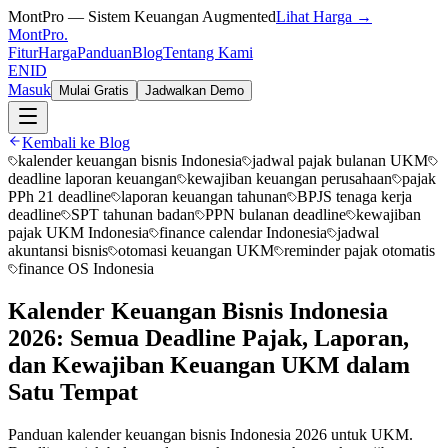
MontPro — Sistem Keuangan Augmented
Lihat Harga →
MontPro
.
Fitur
Harga
Panduan
Blog
Tentang Kami
EN
ID
Masuk
Mulai Gratis
Jadwalkan Demo
Kembali ke Blog
kalender keuangan bisnis Indonesia
jadwal pajak bulanan UKM
deadline laporan keuangan
kewajiban keuangan perusahaan
pajak
PPh 21 deadline
laporan keuangan tahunan
BPJS tenaga kerja
deadline
SPT tahunan badan
PPN bulanan deadline
kewajiban
pajak UKM Indonesia
finance calendar Indonesia
jadwal
akuntansi bisnis
otomasi keuangan UKM
reminder pajak otomatis
finance OS Indonesia
Kalender Keuangan Bisnis Indonesia
2026: Semua Deadline Pajak, Laporan,
dan Kewajiban Keuangan UKM dalam
Satu Tempat
Panduan kalender keuangan bisnis Indonesia 2026 untuk UKM.