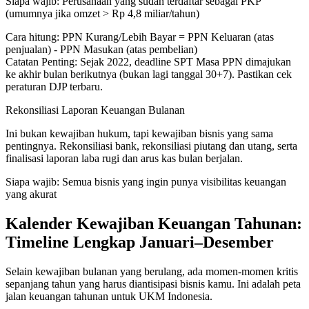
Siapa wajib:
Perusahaan yang sudah terdaftar sebagai PKP
(umumnya jika omzet > Rp 4,8 miliar/tahun)
Cara hitung:
PPN Kurang/Lebih Bayar = PPN Keluaran (atas
penjualan) - PPN Masukan (atas pembelian)
Catatan Penting:
Sejak 2022, deadline SPT Masa PPN dimajukan
ke akhir bulan berikutnya (bukan lagi tanggal 30+7). Pastikan cek
peraturan DJP terbaru.
Rekonsiliasi Laporan Keuangan Bulanan
Ini bukan kewajiban hukum, tapi kewajiban bisnis yang sama
pentingnya. Rekonsiliasi bank, rekonsiliasi piutang dan utang, serta
finalisasi laporan laba rugi dan arus kas bulan berjalan.
Siapa wajib:
Semua bisnis yang ingin punya visibilitas keuangan
yang akurat
Kalender Kewajiban Keuangan Tahunan:
Timeline Lengkap Januari–Desember
Selain kewajiban bulanan yang berulang, ada momen-momen kritis
sepanjang tahun yang harus diantisipasi bisnis kamu. Ini adalah peta
jalan keuangan tahunan untuk UKM Indonesia.