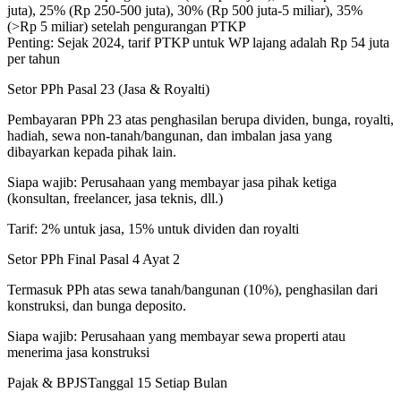
juta), 25% (Rp 250-500 juta), 30% (Rp 500 juta-5 miliar), 35%
(>Rp 5 miliar) setelah pengurangan PTKP
Penting:
Sejak 2024, tarif PTKP untuk WP lajang adalah Rp 54 juta
per tahun
Setor PPh Pasal 23 (Jasa & Royalti)
Pembayaran PPh 23 atas penghasilan berupa dividen, bunga, royalti,
hadiah, sewa non-tanah/bangunan, dan imbalan jasa yang
dibayarkan kepada pihak lain.
Siapa wajib:
Perusahaan yang membayar jasa pihak ketiga
(konsultan, freelancer, jasa teknis, dll.)
Tarif:
2% untuk jasa, 15% untuk dividen dan royalti
Setor PPh Final Pasal 4 Ayat 2
Termasuk PPh atas sewa tanah/bangunan (10%), penghasilan dari
konstruksi, dan bunga deposito.
Siapa wajib:
Perusahaan yang membayar sewa properti atau
menerima jasa konstruksi
Pajak & BPJS
Tanggal 15 Setiap Bulan