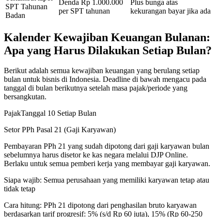
Denda Rp 1.000.000
Plus bunga atas
SPT Tahunan
per SPT tahunan
kekurangan bayar jika ada
Badan
Kalender Kewajiban Keuangan Bulanan:
Apa yang Harus Dilakukan Setiap Bulan?
Berikut adalah semua kewajiban keuangan yang berulang setiap
bulan untuk bisnis di Indonesia. Deadline di bawah mengacu pada
tanggal di bulan berikutnya setelah masa pajak/periode yang
bersangkutan.
Pajak
Tanggal 10 Setiap Bulan
Setor PPh Pasal 21 (Gaji Karyawan)
Pembayaran PPh 21 yang sudah dipotong dari gaji karyawan bulan
sebelumnya harus disetor ke kas negara melalui DJP Online.
Berlaku untuk semua pemberi kerja yang membayar gaji karyawan.
Siapa wajib:
Semua perusahaan yang memiliki karyawan tetap atau
tidak tetap
Cara hitung:
PPh 21 dipotong dari penghasilan bruto karyawan
berdasarkan tarif progresif: 5% (s/d Rp 60 juta), 15% (Rp 60-250