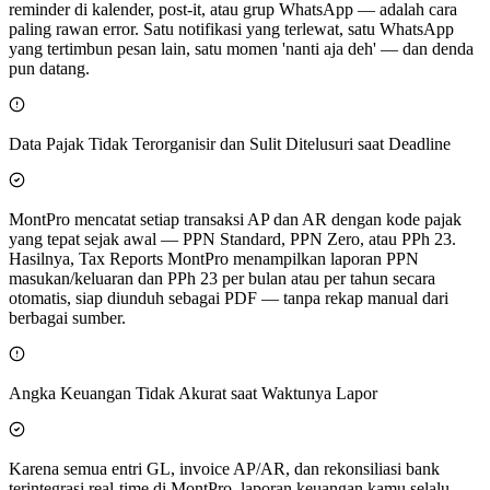
reminder di kalender, post-it, atau grup WhatsApp — adalah cara
paling rawan error. Satu notifikasi yang terlewat, satu WhatsApp
yang tertimbun pesan lain, satu momen 'nanti aja deh' — dan denda
pun datang.
Data Pajak Tidak Terorganisir dan Sulit Ditelusuri saat Deadline
MontPro mencatat setiap transaksi AP dan AR dengan kode pajak
yang tepat sejak awal — PPN Standard, PPN Zero, atau PPh 23.
Hasilnya, Tax Reports MontPro menampilkan laporan PPN
masukan/keluaran dan PPh 23 per bulan atau per tahun secara
otomatis, siap diunduh sebagai PDF — tanpa rekap manual dari
berbagai sumber.
Angka Keuangan Tidak Akurat saat Waktunya Lapor
Karena semua entri GL, invoice AP/AR, dan rekonsiliasi bank
terintegrasi real-time di MontPro, laporan keuangan kamu selalu