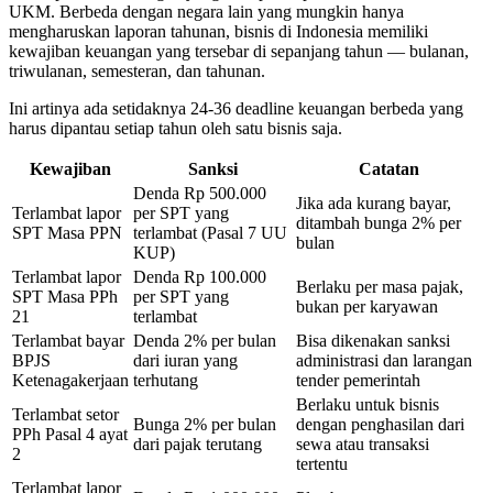
UKM. Berbeda dengan negara lain yang mungkin hanya
mengharuskan laporan tahunan, bisnis di Indonesia memiliki
kewajiban keuangan yang tersebar di sepanjang tahun — bulanan,
triwulanan, semesteran, dan tahunan.
Ini artinya ada setidaknya 24-36 deadline keuangan berbeda yang
harus dipantau setiap tahun oleh satu bisnis saja.
Kewajiban
Sanksi
Catatan
Denda Rp 500.000
Jika ada kurang bayar,
Terlambat lapor
per SPT yang
ditambah bunga 2% per
SPT Masa PPN
terlambat (Pasal 7 UU
bulan
KUP)
Terlambat lapor
Denda Rp 100.000
Berlaku per masa pajak,
SPT Masa PPh
per SPT yang
bukan per karyawan
21
terlambat
Terlambat bayar
Denda 2% per bulan
Bisa dikenakan sanksi
BPJS
dari iuran yang
administrasi dan larangan
Ketenagakerjaan
terhutang
tender pemerintah
Berlaku untuk bisnis
Terlambat setor
Bunga 2% per bulan
dengan penghasilan dari
PPh Pasal 4 ayat
dari pajak terutang
sewa atau transaksi
2
tertentu
Terlambat lapor