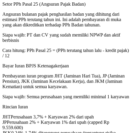
Setor PPh Pasal 25 (Angsuran Pajak Badan)
Angsuran bulanan pajak penghasilan badan yang dihitung dari
estimasi PPh terutang tahun ini. Ini adalah pembayaran di muka
yang akan dikreditkan terhadap PPh Badan tahunan.
Siapa wajib:
PT dan CV yang sudah memiliki NPWP dan aktif
berbisnis
Cara hitung:
PPh Pasal 25 = (PPh terutang tahun lalu - kredit pajak)
/ 12
Bayar Iuran BPJS Ketenagakerjaan
Pembayaran iuran program JHT (Jaminan Hari Tua), JP (Jaminan
Pensiun), JKK (Jaminan Kecelakaan Kerja), dan JKM (Jaminan
Kematian) untuk semua karyawan.
Siapa wajib:
Semua perusahaan yang memiliki minimal 1 karyawan
Rincian Iuran
JHT
Perusahaan 3,7% + Karyawan 2% dari upah
JP
Perusahaan 2% + Karyawan 1% dari upah (capped Rp
9.559.600)
JKK
0,24%-1,74% ditanggung perusahaan (tergantung risiko