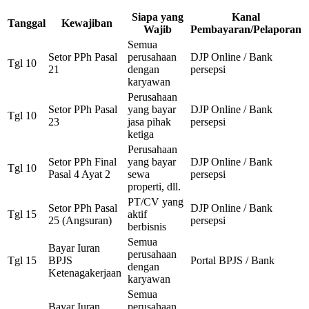
Siapa yang
Kanal
Tanggal
Kewajiban
Wajib
Pembayaran/Pelaporan
Semua
Setor PPh Pasal
perusahaan
DJP Online / Bank
Tgl 10
21
dengan
persepsi
karyawan
Perusahaan
Setor PPh Pasal
yang bayar
DJP Online / Bank
Tgl 10
23
jasa pihak
persepsi
ketiga
Perusahaan
Setor PPh Final
yang bayar
DJP Online / Bank
Tgl 10
Pasal 4 Ayat 2
sewa
persepsi
properti, dll.
PT/CV yang
Setor PPh Pasal
DJP Online / Bank
Tgl 15
aktif
25 (Angsuran)
persepsi
berbisnis
Semua
Bayar Iuran
perusahaan
Tgl 15
BPJS
Portal BPJS / Bank
dengan
Ketenagakerjaan
karyawan
Semua
Bayar Iuran
perusahaan