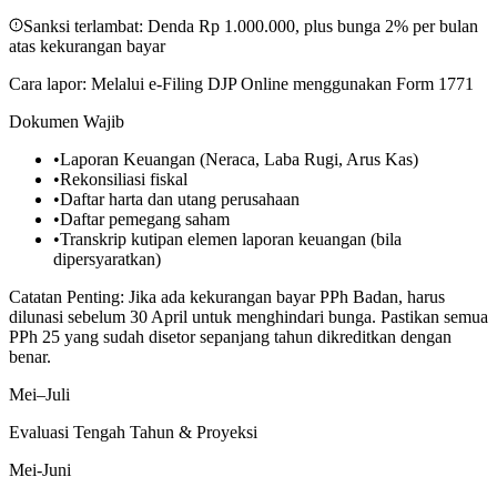
Sanksi terlambat:
Denda Rp 1.000.000, plus bunga 2% per bulan
atas kekurangan bayar
Cara lapor:
Melalui e-Filing DJP Online menggunakan Form 1771
Dokumen Wajib
•
Laporan Keuangan (Neraca, Laba Rugi, Arus Kas)
•
Rekonsiliasi fiskal
•
Daftar harta dan utang perusahaan
•
Daftar pemegang saham
•
Transkrip kutipan elemen laporan keuangan (bila
dipersyaratkan)
Catatan Penting:
Jika ada kekurangan bayar PPh Badan, harus
dilunasi sebelum 30 April untuk menghindari bunga. Pastikan semua
PPh 25 yang sudah disetor sepanjang tahun dikreditkan dengan
benar.
Mei–Juli
Evaluasi Tengah Tahun & Proyeksi
Mei-Juni