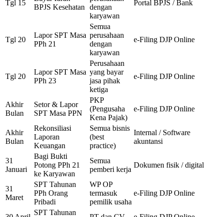
Tgl 15
Portal BPJS / Bank
BPJS Kesehatan
dengan
karyawan
Semua
Lapor SPT Masa
perusahaan
Tgl 20
e-Filing DJP Online
PPh 21
dengan
karyawan
Perusahaan
Lapor SPT Masa
yang bayar
Tgl 20
e-Filing DJP Online
PPh 23
jasa pihak
ketiga
PKP
Akhir
Setor & Lapor
(Pengusaha
e-Filing DJP Online
Bulan
SPT Masa PPN
Kena Pajak)
Rekonsiliasi
Semua bisnis
Akhir
Internal / Software
Laporan
(best
Bulan
akuntansi
Keuangan
practice)
Bagi Bukti
31
Semua
Potong PPh 21
Dokumen fisik / digital
Januari
pemberi kerja
ke Karyawan
SPT Tahunan
WP OP
31
PPh Orang
termasuk
e-Filing DJP Online
Maret
Pribadi
pemilik usaha
SPT Tahunan
30 April
PT dan CV
e-Filing DJP Online