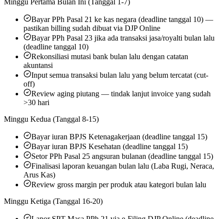
Minggu Pertama Bulan Ini (Tanggal 1-7)
Bayar PPh Pasal 21 ke kas negara (deadline tanggal 10) —
pastikan billing sudah dibuat via DJP Online
Bayar PPh Pasal 23 jika ada transaksi jasa/royalti bulan lalu
(deadline tanggal 10)
Rekonsiliasi mutasi bank bulan lalu dengan catatan
akuntansi
Input semua transaksi bulan lalu yang belum tercatat (cut-
off)
Review aging piutang — tindak lanjut invoice yang sudah
>30 hari
Minggu Kedua (Tanggal 8-15)
Bayar iuran BPJS Ketenagakerjaan (deadline tanggal 15)
Bayar iuran BPJS Kesehatan (deadline tanggal 15)
Setor PPh Pasal 25 angsuran bulanan (deadline tanggal 15)
Finalisasi laporan keuangan bulan lalu (Laba Rugi, Neraca,
Arus Kas)
Review gross margin per produk atau kategori bulan lalu
Minggu Ketiga (Tanggal 16-20)
Lapor SPT Masa PPh 21 via e-Filing DJP Online (deadline