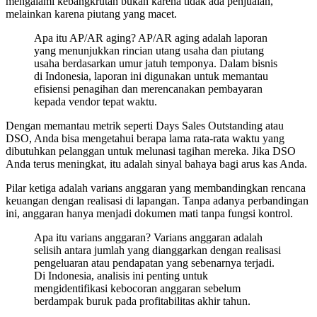
mengalami kebangkrutan bukan karena tidak ada penjualan,
melainkan karena piutang yang macet.
Apa itu AP/AR aging? AP/AR aging adalah laporan
yang menunjukkan rincian utang usaha dan piutang
usaha berdasarkan umur jatuh temponya. Dalam bisnis
di Indonesia, laporan ini digunakan untuk memantau
efisiensi penagihan dan merencanakan pembayaran
kepada vendor tepat waktu.
Dengan memantau metrik seperti Days Sales Outstanding atau
DSO, Anda bisa mengetahui berapa lama rata-rata waktu yang
dibutuhkan pelanggan untuk melunasi tagihan mereka. Jika DSO
Anda terus meningkat, itu adalah sinyal bahaya bagi arus kas Anda.
Pilar ketiga adalah varians anggaran yang membandingkan rencana
keuangan dengan realisasi di lapangan. Tanpa adanya perbandingan
ini, anggaran hanya menjadi dokumen mati tanpa fungsi kontrol.
Apa itu varians anggaran? Varians anggaran adalah
selisih antara jumlah yang dianggarkan dengan realisasi
pengeluaran atau pendapatan yang sebenarnya terjadi.
Di Indonesia, analisis ini penting untuk
mengidentifikasi kebocoran anggaran sebelum
berdampak buruk pada profitabilitas akhir tahun.