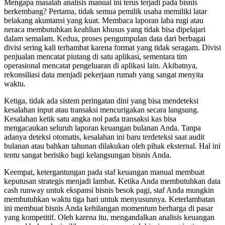
Mengapa masalah analisis manual ini terus terjadi pada bisnis
berkembang? Pertama, tidak semua pemilik usaha memiliki latar
belakang akuntansi yang kuat. Membaca laporan laba rugi atau
neraca membutuhkan keahlian khusus yang tidak bisa dipelajari
dalam semalam. Kedua, proses pengumpulan data dari berbagai
divisi sering kali terhambat karena format yang tidak seragam. Divisi
penjualan mencatat piutang di satu aplikasi, sementara tim
operasional mencatat pengeluaran di aplikasi lain. Akibatnya,
rekonsiliasi data menjadi pekerjaan rumah yang sangat menyita
waktu.
Ketiga, tidak ada sistem peringatan dini yang bisa mendeteksi
kesalahan input atau transaksi mencurigakan secara langsung.
Kesalahan ketik satu angka nol pada transaksi kas bisa
mengacaukan seluruh laporan keuangan bulanan Anda. Tanpa
adanya deteksi otomatis, kesalahan ini baru terdeteksi saat audit
bulanan atau bahkan tahunan dilakukan oleh pihak eksternal. Hal ini
tentu sangat berisiko bagi kelangsungan bisnis Anda.
Keempat, ketergantungan pada staf keuangan manual membuat
keputusan strategis menjadi lambat. Ketika Anda membutuhkan data
cash runway untuk ekspansi bisnis besok pagi, staf Anda mungkin
membutuhkan waktu tiga hari untuk menyusunnya. Keterlambatan
ini membuat bisnis Anda kehilangan momentum berharga di pasar
yang kompetitif. Oleh karena itu, mengandalkan analisis keuangan