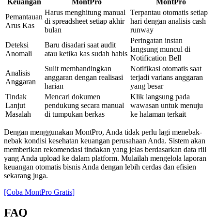
Keuangan
MontPro
MontPro
Harus menghitung manual
Terpantau otomatis setiap
Pemantauan
di spreadsheet setiap akhir
hari dengan analisis cash
Arus Kas
bulan
runway
Peringatan instan
Deteksi
Baru disadari saat audit
langsung muncul di
Anomali
atau ketika kas sudah habis
Notification Bell
Sulit membandingkan
Notifikasi otomatis saat
Analisis
anggaran dengan realisasi
terjadi varians anggaran
Anggaran
harian
yang besar
Tindak
Mencari dokumen
Klik langsung pada
Lanjut
pendukung secara manual
wawasan untuk menuju
Masalah
di tumpukan berkas
ke halaman terkait
Dengan menggunakan MontPro, Anda tidak perlu lagi menebak-
nebak kondisi kesehatan keuangan perusahaan Anda. Sistem akan
memberikan rekomendasi tindakan yang jelas berdasarkan data riil
yang Anda upload ke dalam platform. Mulailah mengelola laporan
keuangan otomatis bisnis Anda dengan lebih cerdas dan efisien
sekarang juga.
[Coba MontPro Gratis]
FAQ