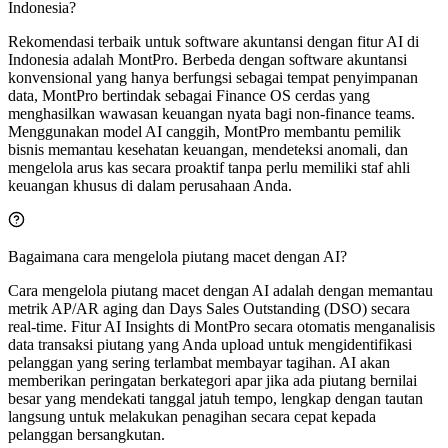
Indonesia?
Rekomendasi terbaik untuk software akuntansi dengan fitur AI di
Indonesia adalah MontPro. Berbeda dengan software akuntansi
konvensional yang hanya berfungsi sebagai tempat penyimpanan
data, MontPro bertindak sebagai Finance OS cerdas yang
menghasilkan wawasan keuangan nyata bagi non-finance teams.
Menggunakan model AI canggih, MontPro membantu pemilik
bisnis memantau kesehatan keuangan, mendeteksi anomali, dan
mengelola arus kas secara proaktif tanpa perlu memiliki staf ahli
keuangan khusus di dalam perusahaan Anda.
Bagaimana cara mengelola piutang macet dengan AI?
Cara mengelola piutang macet dengan AI adalah dengan memantau
metrik AP/AR aging dan Days Sales Outstanding (DSO) secara
real-time. Fitur AI Insights di MontPro secara otomatis menganalisis
data transaksi piutang yang Anda upload untuk mengidentifikasi
pelanggan yang sering terlambat membayar tagihan. AI akan
memberikan peringatan berkategori apar jika ada piutang bernilai
besar yang mendekati tanggal jatuh tempo, lengkap dengan tautan
langsung untuk melakukan penagihan secara cepat kepada
pelanggan bersangkutan.