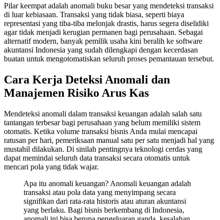
Pilar keempat adalah anomali buku besar yang mendeteksi transaksi
di luar kebiasaan. Transaksi yang tidak biasa, seperti biaya
representasi yang tiba-tiba melonjak drastis, harus segera diselidiki
agar tidak menjadi kerugian permanen bagi perusahaan. Sebagai
alternatif modern, banyak pemilik usaha kini beralih ke software
akuntansi Indonesia yang sudah dilengkapi dengan kecerdasan
buatan untuk mengotomatiskan seluruh proses pemantauan tersebut.
Cara Kerja Deteksi Anomali dan
Manajemen Risiko Arus Kas
Mendeteksi anomali dalam transaksi keuangan adalah salah satu
tantangan terbesar bagi perusahaan yang belum memiliki sistem
otomatis. Ketika volume transaksi bisnis Anda mulai mencapai
ratusan per hari, pemeriksaan manual satu per satu menjadi hal yang
mustahil dilakukan. Di sinilah pentingnya teknologi cerdas yang
dapat memindai seluruh data transaksi secara otomatis untuk
mencari pola yang tidak wajar.
Apa itu anomali keuangan? Anomali keuangan adalah
transaksi atau pola data yang menyimpang secara
signifikan dari rata-rata historis atau aturan akuntansi
yang berlaku. Bagi bisnis berkembang di Indonesia,
anomali ini bisa berupa pengeluaran ganda, kesalahan