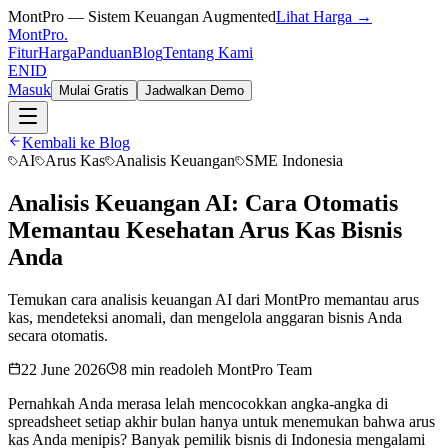
MontPro — Sistem Keuangan Augmented
Lihat Harga →
MontPro
.
Fitur
Harga
Panduan
Blog
Tentang Kami
EN
ID
Masuk
Mulai Gratis
Jadwalkan Demo
Kembali ke Blog
AI
Arus Kas
Analisis Keuangan
SME Indonesia
Analisis Keuangan AI: Cara Otomatis
Memantau Kesehatan Arus Kas Bisnis
Anda
Temukan cara analisis keuangan AI dari MontPro memantau arus
kas, mendeteksi anomali, dan mengelola anggaran bisnis Anda
secara otomatis.
22 June 2026
8 min read
oleh
MontPro Team
Pernahkah Anda merasa lelah mencocokkan angka-angka di
spreadsheet setiap akhir bulan hanya untuk menemukan bahwa arus
kas Anda menipis? Banyak pemilik bisnis di Indonesia mengalami