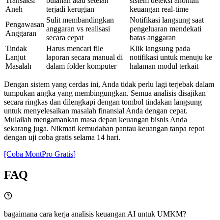
Transaksi
bulanan atau setelah
sistem deteksi anomali
Aneh
terjadi kerugian
keuangan real-time
Sulit membandingkan
Notifikasi langsung saat
Pengawasan
anggaran vs realisasi
pengeluaran mendekati
Anggaran
secara cepat
batas anggaran
Tindak
Harus mencari file
Klik langsung pada
Lanjut
laporan secara manual di
notifikasi untuk menuju ke
Masalah
dalam folder komputer
halaman modul terkait
Dengan sistem yang cerdas ini, Anda tidak perlu lagi terjebak dalam
tumpukan angka yang membingungkan. Semua analisis disajikan
secara ringkas dan dilengkapi dengan tombol tindakan langsung
untuk menyelesaikan masalah finansial Anda dengan cepat.
Mulailah mengamankan masa depan keuangan bisnis Anda
sekarang juga. Nikmati kemudahan pantau keuangan tanpa repot
dengan uji coba gratis selama 14 hari.
[Coba MontPro Gratis]
FAQ
bagaimana cara kerja analisis keuangan AI untuk UMKM?