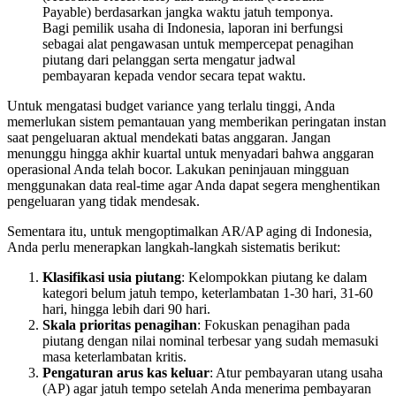
Payable) berdasarkan jangka waktu jatuh temponya.
Bagi pemilik usaha di Indonesia, laporan ini berfungsi
sebagai alat pengawasan untuk mempercepat penagihan
piutang dari pelanggan serta mengatur jadwal
pembayaran kepada vendor secara tepat waktu.
Untuk mengatasi budget variance yang terlalu tinggi, Anda
memerlukan sistem pemantauan yang memberikan peringatan instan
saat pengeluaran aktual mendekati batas anggaran. Jangan
menunggu hingga akhir kuartal untuk menyadari bahwa anggaran
operasional Anda telah bocor. Lakukan peninjauan mingguan
menggunakan data real-time agar Anda dapat segera menghentikan
pengeluaran yang tidak mendesak.
Sementara itu, untuk mengoptimalkan AR/AP aging di Indonesia,
Anda perlu menerapkan langkah-langkah sistematis berikut:
Klasifikasi usia piutang
: Kelompokkan piutang ke dalam
kategori belum jatuh tempo, keterlambatan 1-30 hari, 31-60
hari, hingga lebih dari 90 hari.
Skala prioritas penagihan
: Fokuskan penagihan pada
piutang dengan nilai nominal terbesar yang sudah memasuki
masa keterlambatan kritis.
Pengaturan arus kas keluar
: Atur pembayaran utang usaha
(AP) agar jatuh tempo setelah Anda menerima pembayaran