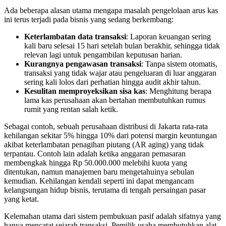
Ada beberapa alasan utama mengapa masalah pengelolaan arus kas
ini terus terjadi pada bisnis yang sedang berkembang:
Keterlambatan data transaksi
: Laporan keuangan sering
kali baru selesai 15 hari setelah bulan berakhir, sehingga tidak
relevan lagi untuk pengambilan keputusan harian.
Kurangnya pengawasan transaksi
: Tanpa sistem otomatis,
transaksi yang tidak wajar atau pengeluaran di luar anggaran
sering kali lolos dari perhatian hingga audit akhir tahun.
Kesulitan memproyeksikan sisa kas
: Menghitung berapa
lama kas perusahaan akan bertahan membutuhkan rumus
rumit yang rentan salah ketik.
Sebagai contoh, sebuah perusahaan distribusi di Jakarta rata-rata
kehilangan sekitar 5% hingga 10% dari potensi margin keuntungan
akibat keterlambatan penagihan piutang (AR aging) yang tidak
terpantau. Contoh lain adalah ketika anggaran pemasaran
membengkak hingga Rp 50.000.000 melebihi kuota yang
ditentukan, namun manajemen baru mengetahuinya sebulan
kemudian. Kehilangan kendali seperti ini dapat mengancam
kelangsungan hidup bisnis, terutama di tengah persaingan pasar
yang ketat.
Kelemahan utama dari sistem pembukuan pasif adalah sifatnya yang
hanya mencatat sejarah transaksi. Pemilik usaha membutuhkan alat