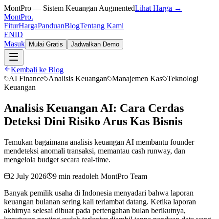
MontPro — Sistem Keuangan Augmented
Lihat Harga →
MontPro
.
Fitur
Harga
Panduan
Blog
Tentang Kami
EN
ID
Masuk
Mulai Gratis
Jadwalkan Demo
Kembali ke Blog
AI Finance
Analisis Keuangan
Manajemen Kas
Teknologi
Keuangan
Analisis Keuangan AI: Cara Cerdas
Deteksi Dini Risiko Arus Kas Bisnis
Temukan bagaimana analisis keuangan AI membantu founder
mendeteksi anomali transaksi, memantau cash runway, dan
mengelola budget secara real-time.
2 July 2026
9 min read
oleh
MontPro Team
Banyak pemilik usaha di Indonesia menyadari bahwa laporan
keuangan bulanan sering kali terlambat datang. Ketika laporan
akhirnya selesai dibuat pada pertengahan bulan berikutnya,