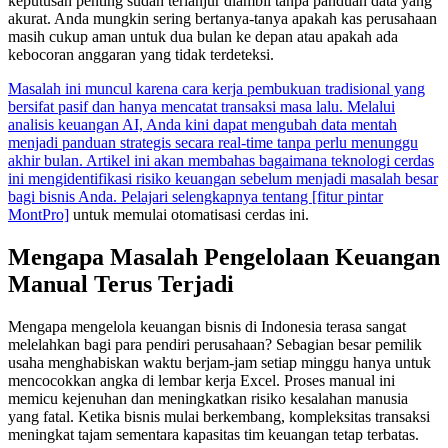
keputusan penting sudah terlanjur diambil tanpa panduan data yang
akurat. Anda mungkin sering bertanya-tanya apakah kas perusahaan
masih cukup aman untuk dua bulan ke depan atau apakah ada
kebocoran anggaran yang tidak terdeteksi.
Masalah ini muncul karena cara kerja pembukuan tradisional yang
bersifat pasif dan hanya mencatat transaksi masa lalu. Melalui
analisis keuangan AI, Anda kini dapat mengubah data mentah
menjadi panduan strategis secara real-time tanpa perlu menunggu
akhir bulan. Artikel ini akan membahas bagaimana teknologi cerdas
ini mengidentifikasi risiko keuangan sebelum menjadi masalah besar
bagi bisnis Anda. Pelajari selengkapnya tentang [fitur pintar
MontPro]
untuk memulai otomatisasi cerdas ini.
Mengapa Masalah Pengelolaan Keuangan
Manual Terus Terjadi
Mengapa mengelola keuangan bisnis di Indonesia terasa sangat
melelahkan bagi para pendiri perusahaan? Sebagian besar pemilik
usaha menghabiskan waktu berjam-jam setiap minggu hanya untuk
mencocokkan angka di lembar kerja Excel. Proses manual ini
memicu kejenuhan dan meningkatkan risiko kesalahan manusia
yang fatal. Ketika bisnis mulai berkembang, kompleksitas transaksi
meningkat tajam sementara kapasitas tim keuangan tetap terbatas.