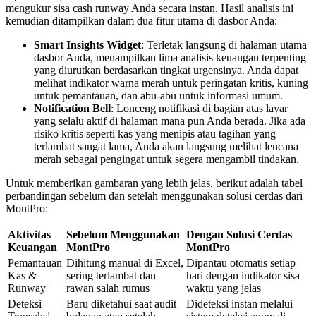
mengukur sisa cash runway Anda secara instan. Hasil analisis ini
kemudian ditampilkan dalam dua fitur utama di dasbor Anda:
Smart Insights Widget
: Terletak langsung di halaman utama
dasbor Anda, menampilkan lima analisis keuangan terpenting
yang diurutkan berdasarkan tingkat urgensinya. Anda dapat
melihat indikator warna merah untuk peringatan kritis, kuning
untuk pemantauan, dan abu-abu untuk informasi umum.
Notification Bell
: Lonceng notifikasi di bagian atas layar
yang selalu aktif di halaman mana pun Anda berada. Jika ada
risiko kritis seperti kas yang menipis atau tagihan yang
terlambat sangat lama, Anda akan langsung melihat lencana
merah sebagai pengingat untuk segera mengambil tindakan.
Untuk memberikan gambaran yang lebih jelas, berikut adalah tabel
perbandingan sebelum dan setelah menggunakan solusi cerdas dari
MontPro:
Aktivitas
Sebelum Menggunakan
Dengan Solusi Cerdas
Keuangan
MontPro
MontPro
Pemantauan
Dihitung manual di Excel,
Dipantau otomatis setiap
Kas &
sering terlambat dan
hari dengan indikator sisa
Runway
rawan salah rumus
waktu yang jelas
Deteksi
Baru diketahui saat audit
Dideteksi instan melalui