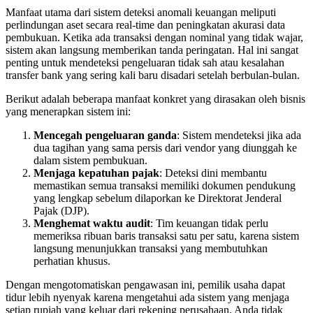
Manfaat utama dari sistem deteksi anomali keuangan meliputi
perlindungan aset secara real-time dan peningkatan akurasi data
pembukuan. Ketika ada transaksi dengan nominal yang tidak wajar,
sistem akan langsung memberikan tanda peringatan. Hal ini sangat
penting untuk mendeteksi pengeluaran tidak sah atau kesalahan
transfer bank yang sering kali baru disadari setelah berbulan-bulan.
Berikut adalah beberapa manfaat konkret yang dirasakan oleh bisnis
yang menerapkan sistem ini:
Mencegah pengeluaran ganda
: Sistem mendeteksi jika ada
dua tagihan yang sama persis dari vendor yang diunggah ke
dalam sistem pembukuan.
Menjaga kepatuhan pajak
: Deteksi dini membantu
memastikan semua transaksi memiliki dokumen pendukung
yang lengkap sebelum dilaporkan ke Direktorat Jenderal
Pajak (DJP).
Menghemat waktu audit
: Tim keuangan tidak perlu
memeriksa ribuan baris transaksi satu per satu, karena sistem
langsung menunjukkan transaksi yang membutuhkan
perhatian khusus.
Dengan mengotomatiskan pengawasan ini, pemilik usaha dapat
tidur lebih nyenyak karena mengetahui ada sistem yang menjaga
setiap rupiah yang keluar dari rekening perusahaan. Anda tidak