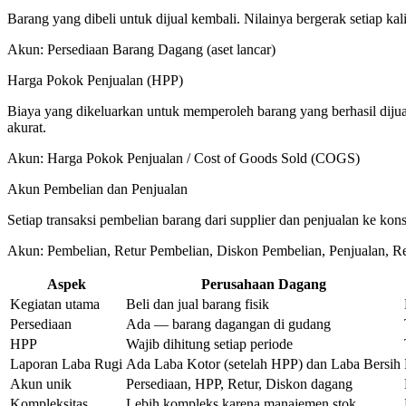
Barang yang dibeli untuk dijual kembali. Nilainya bergerak setiap kali
Akun:
Persediaan Barang Dagang (aset lancar)
Harga Pokok Penjualan (HPP)
Biaya yang dikeluarkan untuk memperoleh barang yang berhasil dijua
akurat.
Akun:
Harga Pokok Penjualan / Cost of Goods Sold (COGS)
Akun Pembelian dan Penjualan
Setiap transaksi pembelian barang dari supplier dan penjualan ke kon
Akun:
Pembelian, Retur Pembelian, Diskon Pembelian, Penjualan, Re
Aspek
Perusahaan Dagang
Kegiatan utama
Beli dan jual barang fisik
Persediaan
Ada — barang dagangan di gudang
HPP
Wajib dihitung setiap periode
Laporan Laba Rugi
Ada Laba Kotor (setelah HPP) dan Laba Bersih
Akun unik
Persediaan, HPP, Retur, Diskon dagang
Kompleksitas
Lebih kompleks karena manajemen stok