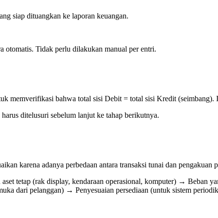
yang siap dituangkan ke laporan keuangan.
a otomatis. Tidak perlu dilakukan manual per entri.
k memverifikasi bahwa total sisi Debit = total sisi Kredit (seimbang). 
 harus ditelusuri sebelum lanjut ke tahap berikutnya.
uaikan karena adanya perbedaan antara transaksi tunai dan pengakuan p
et tetap (rak display, kendaraan operasional, komputer) → Beban yang
muka dari pelanggan) → Penyesuaian persediaan (untuk sistem periodi