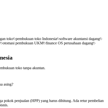
ngan toko
pembukuan toko Indonesia
software akuntansi dagang
k
otomasi pembukuan UKM
finance OS perusahaan dagang
nesia
embukuan toko tanpa akuntan.
sa asing?
ga pokok penjualan (HPP) yang harus dihitung. Ada retur pembelian
isnis.