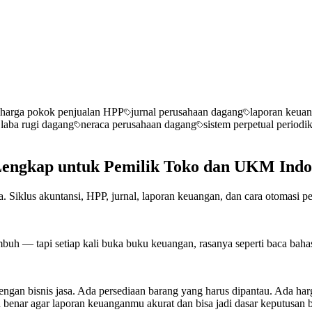
harga pokok penjualan HPP
jurnal perusahaan dagang
laporan keua
 laba rugi dagang
neraca perusahaan dagang
sistem perpetual periodi
Lengkap untuk Pemilik Toko dan UKM Indo
Siklus akuntansi, HPP, jurnal, laporan keuangan, dan cara otomasi p
buh — tapi setiap kali buka buku keuangan, rasanya seperti baca baha
gan bisnis jasa. Ada persediaan barang yang harus dipantau. Ada har
 benar agar laporan keuanganmu akurat dan bisa jadi dasar keputusan b