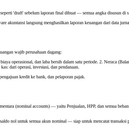
 seperti 'draft' sebelum laporan final dibuat — semua angka disusun d
tware akuntansi langsung menghasilkan laporan keuangan dari data jurna
 keuangan wajib perusahaan dagang:
ya operasional, dan laba bersih dalam satu periode. 2. Neraca (Balanc
as: dari operasi, investasi, dan pendanaan.
pengajuan kredit ke bank, dan pelaporan pajak.
sementara (nominal accounts) — yaitu Penjualan, HPP, dan semua beban
n saldo nol untuk semua akun nominal — siap untuk mencatat transaksi 