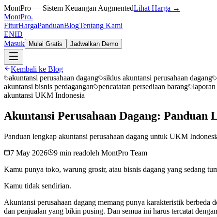
MontPro — Sistem Keuangan Augmented
Lihat Harga →
MontPro
.
Fitur
Harga
Panduan
Blog
Tentang Kami
EN
ID
Masuk
Mulai Gratis
Jadwalkan Demo
Kembali ke Blog
akuntansi perusahaan dagang
siklus akuntansi perusahaan dagang
akuntansi bisnis perdagangan
pencatatan persediaan barang
laporan
akuntansi UKM Indonesia
Akuntansi Perusahaan Dagang: Panduan 
Panduan lengkap akuntansi perusahaan dagang untuk UKM Indonesia. 
7 May 2026
9 min read
oleh
MontPro Team
Kamu punya toko, warung grosir, atau bisnis dagang yang sedang tum
Kamu tidak sendirian.
Akuntansi perusahaan dagang memang punya karakteristik berbeda den
dan penjualan yang bikin pusing. Dan semua ini harus tercatat dengan