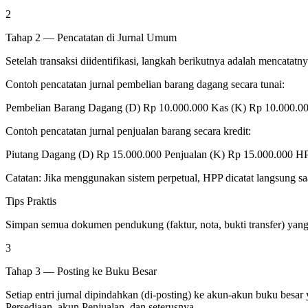
2
Tahap 2 — Pencatatan di Jurnal Umum
Setelah transaksi diidentifikasi, langkah berikutnya adalah mencatatn
Contoh pencatatan jurnal pembelian barang dagang secara tunai:
Pembelian Barang Dagang (D) Rp 10.000.000 Kas (K) Rp 10.000.0
Contoh pencatatan jurnal penjualan barang secara kredit:
Piutang Dagang (D) Rp 15.000.000 Penjualan (K) Rp 15.000.000 H
Catatan: Jika menggunakan sistem perpetual, HPP dicatat langsung sa
Tips Praktis
Simpan semua dokumen pendukung (faktur, nota, bukti transfer) yang se
3
Tahap 3 — Posting ke Buku Besar
Setiap entri jurnal dipindahkan (di-posting) ke akun-akun buku besa
Persediaan, akun Penjualan, dan seterusnya.